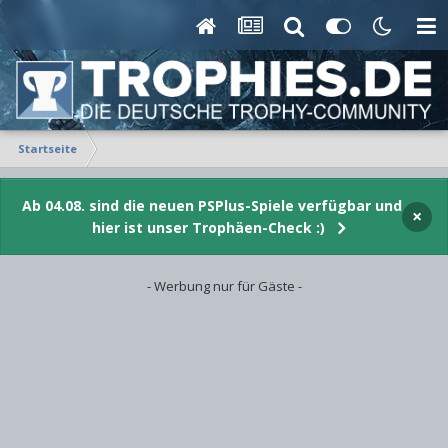
Startseite
Ab 04.08. sind die neuen PSPlus-Spiele verfügbar und
×
hier ist unser Trophäen-Check :)
- Werbung nur für Gäste -