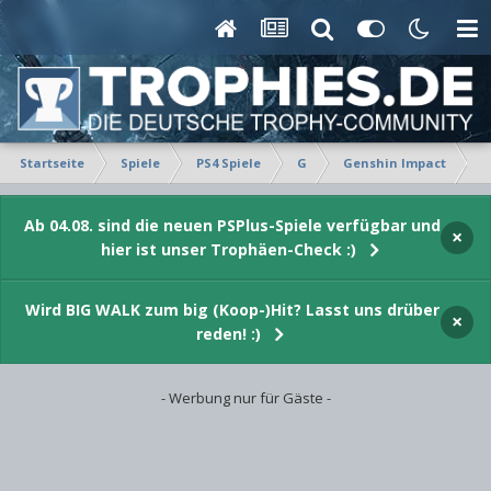
Startseite
Spiele
PS4 Spiele
G
Genshin Impact
V
Ab 04.08. sind die neuen PSPlus-Spiele verfügbar und
×
hier ist unser Trophäen-Check :)
Wird BIG WALK zum big (Koop-)Hit? Lasst uns drüber
×
reden! :)
- Werbung nur für Gäste -