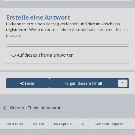
Erstelle eine Antwort
Du kannst jetzt einen Beitrag verfassen und dich im Anschluss
registrieren. Wenn du bereits einen Account hast,
dann melde dich
bitte an
.
Auf dieses Thema antworten...
Teilen
Folgen diesem Inhalt
1
Gehe zur Themenübersicht
Startseite
Spiele
PS4 Spiele
G
Genshin Impact
V