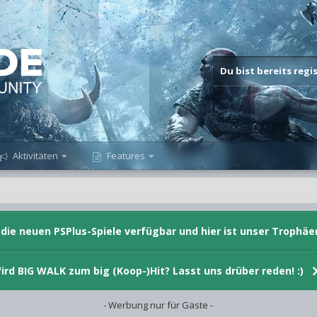
Du bist bereits reg
Aktivitäten
Features
d die neuen PSPlus-Spiele verfügbar und hier ist unser Trophäe
ird BIG WALK zum big (Koop-)Hit? Lasst uns drüber reden! :)
- Werbung nur für Gäste -