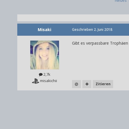
Neues 
Misaki
Geschrieben
2. Juni 2018
Gibt es verpassbare Trophäen 
2,7k
misakichii
Zitieren