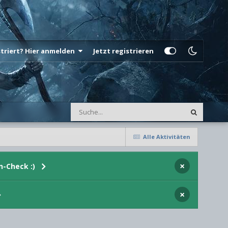
istriert? Hier anmelden
Jetzt registrieren
Alle Aktivitäten
×
n-Check :)
×