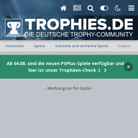
Startseite
Spiele
Schnelle und einfache Spiele
Zakym
Ab 04.08. sind die neuen PSPlus-Spiele verfügbar und
×
hier ist unser Trophäen-Check :)
- Werbung nur für Gäste -