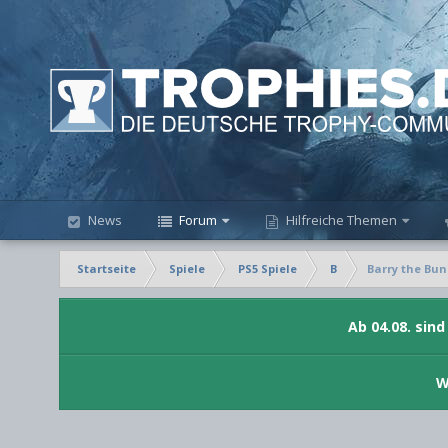
News
Forum
Hilfreiche Themen
Startseite
Spiele
PS5 Spiele
B
Barry the Bu
Ab 04.08. sin
W