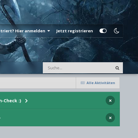
istriert? Hier anmelden
Jetzt registrieren
Alle Aktivitäten
×
n-Check :)
×