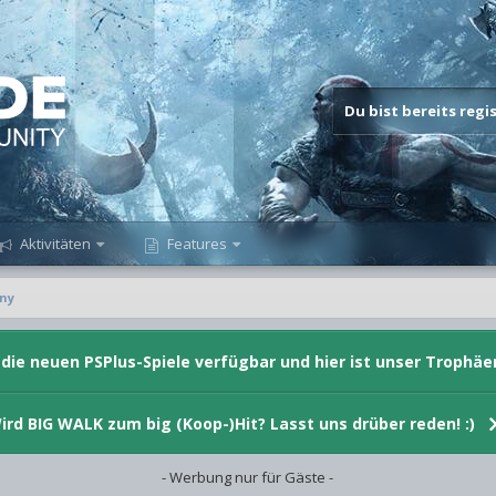
Du bist bereits reg
Aktivitäten
Features
nny
d die neuen PSPlus-Spiele verfügbar und hier ist unser Trophäe
ird BIG WALK zum big (Koop-)Hit? Lasst uns drüber reden! :)
- Werbung nur für Gäste -