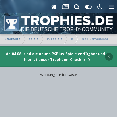
Startseite
Spiele
PS4 Spiele
R
Reed Remastered
Ab 04.08. sind die neuen PSPlus-Spiele verfügbar und
×
hier ist unser Trophäen-Check :)
- Werbung nur für Gäste -