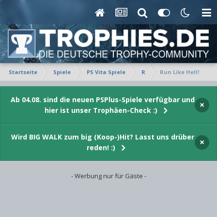
Startseite
Spiele
PS Vita Spiele
R
Run Like Hell!
Ab 04.08. sind die neuen PSPlus-Spiele verfügbar und
×
hier ist unser Trophäen-Check :)
Wird BIG WALK zum big (Koop-)Hit? Lasst uns drüber
×
reden! :)
- Werbung nur für Gäste -