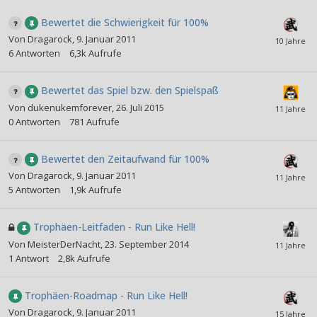
Bewertet die Schwierigkeit für 100%
Von
Dragarock
,
9. Januar 2011
6
Antworten
6,3k
Aufrufe
Bewertet das Spiel bzw. den Spielspaß
Von
dukenukemforever
,
26. Juli 2015
0
Antworten
781
Aufrufe
Bewertet den Zeitaufwand für 100%
Von
Dragarock
,
9. Januar 2011
5
Antworten
1,9k
Aufrufe
Trophäen-Leitfaden - Run Like Hell!
Von
MeisterDerNacht
,
23. September 2014
1
Antwort
2,8k
Aufrufe
Trophäen-Roadmap - Run Like Hell!
Von
Dragarock
,
9. Januar 2011