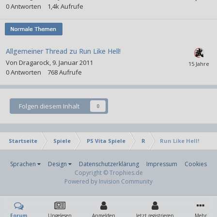
0
Antworten
1,4k
Aufrufe
Allgemeiner Thread zu Run Like Hell!
Von
Dragarock
,
9. Januar 2011
0
Antworten
768
Aufrufe
Folgen diesem Inhalt
0
Startseite
Spiele
PS Vita Spiele
R
Run Like Hell!
Sprachen
Design
Datenschutzerklärung
Impressum
Cookies
Copyright © Trophies.de
Powered by Invision Community
Forum
Ungelesen
Anmelden
Jetzt registrieren
Mehr