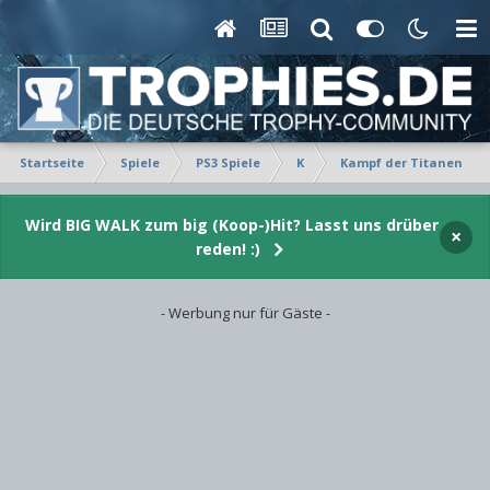
Startseite
Spiele
PS3 Spiele
K
Kampf der Titanen
Wird BIG WALK zum big (Koop-)Hit? Lasst uns drüber
×
reden! :)
- Werbung nur für Gäste -