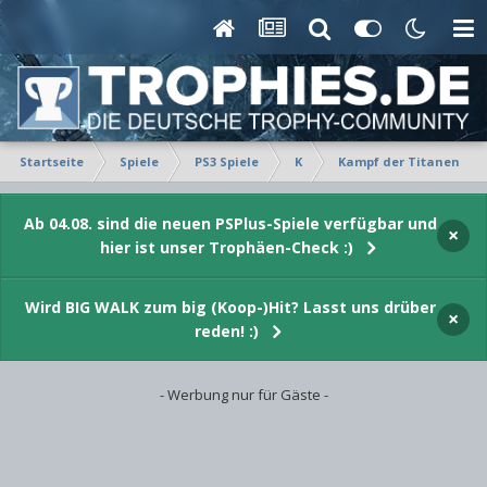
Startseite
Spiele
PS3 Spiele
K
Kampf der Titanen
Ab 04.08. sind die neuen PSPlus-Spiele verfügbar und
×
hier ist unser Trophäen-Check :)
Wird BIG WALK zum big (Koop-)Hit? Lasst uns drüber
×
reden! :)
- Werbung nur für Gäste -