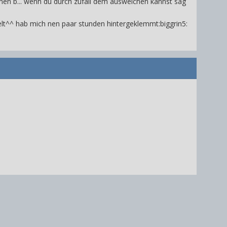
f nen b... wenn du durch zufall dem ausweichen kannst sag
elt^^ hab mich nen paar stunden hintergeklemmt:biggrin5: