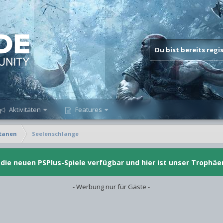
Du bist bereits reg
Aktivitäten
Features
itanen
Seelenschlange
d die neuen PSPlus-Spiele verfügbar und hier ist unser Trophäe
- Werbung nur für Gäste -