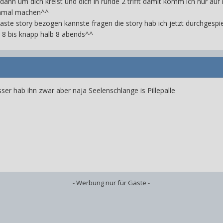
dann um dich kreist und dich in runde 2 trifft damit komm ich nur au
chmal machen^^
ste story bezogen kannste fragen die story hab ich jetzt durchgespi
8 bis knapp halb 8 abends^^
asser hab ihn zwar aber naja Seelenschlange is Pillepalle
- Werbung nur für Gäste -