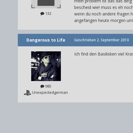
mein problem ist das das ding 
bescheid wie! muss es eh no
132
wenn du noch andere fragen ha
angefangen heute morgen um 
Dangerous to Life
Geschrieben
2. September 2010
Ich find den Basilisken viel Kr
985
Unexpectedgerman