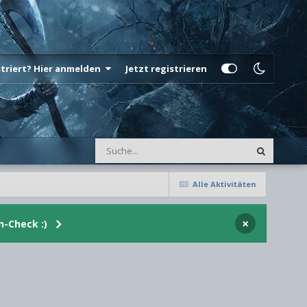
istriert? Hier anmelden
Jetzt registrieren
Alle Aktivitäten
×
n-Check :)