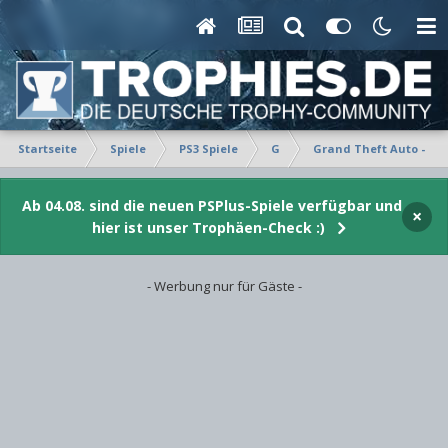
Startseite
Spiele
PS3 Spiele
G
Grand Theft Auto - Epi
Ab 04.08. sind die neuen PSPlus-Spiele verfügbar und
×
hier ist unser Trophäen-Check :)
- Werbung nur für Gäste -