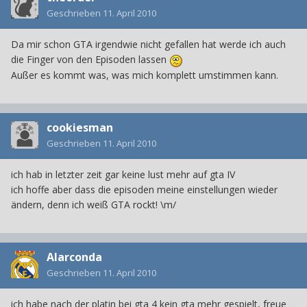
Geschrieben
11. April 2010
Da mir schon GTA irgendwie nicht gefallen hat werde ich auch
die Finger von den Episoden lassen
Außer es kommt was, was mich komplett umstimmen kann.
cookiesman
Geschrieben
11. April 2010
ich hab in letzter zeit gar keine lust mehr auf gta IV
ich hoffe aber dass die episoden meine einstellungen wieder
ändern, denn ich weiß GTA rockt! \m/
Alarconda
Geschrieben
11. April 2010
ich habe nach der platin bei gta 4 kein gta mehr gespielt, freue