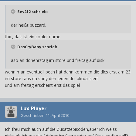
Sev212 schrieb:
der heißt buzzard.
thx , das ist ein cooler name
DasCryBaby schrieb:
aso an donenrstag im store und freitag auf disk
wenn man eventuell pech hat dann kommen die dlcs erst am 23
im store raus da sony den jeden do. aktualisiert
und am freitag erscheint erst das spiel
Lux-Player
Geschrieben
11. April 2010
Ich freu mich auch auf die Zusatzepisoden,aber ich weiss
nicht,ob ich mir die Addons im Store oder auf Disc kaufen soll?