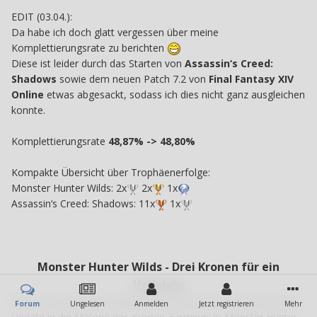
EDIT (03.04.):
Da habe ich doch glatt vergessen über meine
Komplettierungsrate zu berichten
Diese ist leider durch das Starten von
Assassin‘s Creed:
Shadows
sowie dem neuen Patch 7.2 von
Final Fantasy XIV
Online
etwas abgesackt, sodass ich dies nicht ganz ausgleichen
konnte.
Komplettierungsrate
48,87% -> 48,80%
Kompakte Übersicht über Trophäenerfolge:
Monster Hunter Wilds: 2x
2x
1x
Assassin‘s Creed: Shadows: 11x
1x
Monster Hunter Wilds - Drei Kronen für ein
Halleluja
Wie schon Eingangs erwähnt stürzte ich mich nach dem letzten
Forum
Ungelesen
Anmelden
Jetzt registrieren
Mehr
Update in die Materie des Kronen-Farmings in Monster Hunter.