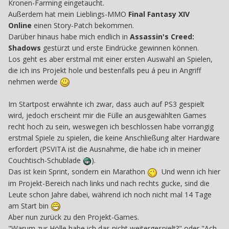
Kronen-Farming eingetaucht.
Außerdem hat mein Lieblings-MMO
Final Fantasy XIV
Online
einen Story-Patch bekommen.
Darüber hinaus habe mich endlich in
Assassin's Creed:
Shadows
gestürzt und erste Eindrücke gewinnen können.
Los geht es aber erstmal mit einer ersten Auswahl an Spielen,
die ich ins Projekt hole und bestenfalls peu á peu in Angriff
nehmen werde
Im Startpost erwähnte ich zwar, dass auch auf PS3 gespielt
wird, jedoch erscheint mir die Fülle an ausgewählten Games
recht hoch zu sein, weswegen ich beschlossen habe vorrangig
erstmal Spiele zu spielen, die keine Anschließung alter Hardware
erfordert (PSVITA ist die Ausnahme, die habe ich in meiner
Couchtisch-Schublade
).
Das ist kein Sprint, sondern ein Marathon
Und wenn ich hier
im Projekt-Bereich nach links und nach rechts gucke, sind die
Leute schon Jahre dabei, während ich noch nicht mal 14 Tage
am Start bin
Aber nun zurück zu den Projekt-Games.
"Warum zur Hölle habe ich das nicht weitergespielt?" oder "Ach,