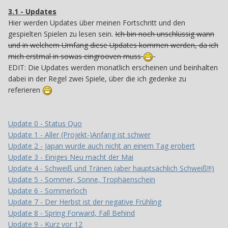
3.1 - Updates
Hier werden Updates über meinen Fortschritt und den
gespielten Spielen zu lesen sein.
Ich bin noch unschlüssig wann
und in welchem Umfang diese Updates kommen werden, da ich
mich erstmal in sowas eingrooven muss
EDIT: Die Updates werden monatlich erscheinen und beinhalten
dabei in der Regel zwei Spiele, über die ich gedenke zu
referieren
Update 0 - Status Quo
Update 1 - Aller (Projekt-)Anfang ist schwer
Update 2 - Japan wurde auch nicht an einem Tag erobert
Update 3 - Einiges Neu macht der Mai
Update 4 - Schweiß und Tränen (aber hauptsächlich Schweiß!!!)
Update 5 - Sommer, Sonne, Trophäenschein
Update 6 - Sommerloch
Update 7 - Der Herbst ist der negative Frühling
Update 8 - Spring Forward, Fall Behind
Update 9 - Kurz vor 12