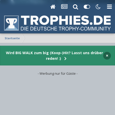
Startseite
Wird BIG WALK zum big (Koop-)Hit? Lasst uns drüber
×
reden! :)
- Werbung nur für Gäste -