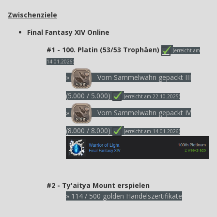
Zwischenziele
Final Fantasy XIV Online
#1 - 100. Platin (53/53 Trophäen)
(erreicht am
14.01.2026)
»
Vom Sammelwahn gepackt III
(5.000 / 5.000)
(erreicht am 22.10.2025)
»
Vom Sammelwahn gepackt IV
(8.000 / 8.000)
(erreicht am 14.01.2026)
#2 - Ty'aitya Mount erspielen
» 114 / 500 golden Handelszertifikate