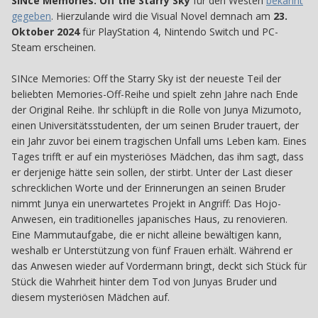
SINce Memories: Off the Starry Sky
für den Westen
bekannt
gegeben
. Hierzulande wird die Visual Novel demnach am
23.
Oktober 2024
für PlayStation 4, Nintendo Switch und PC-
Steam erscheinen.
SINce Memories: Off the Starry Sky ist der neueste Teil der
beliebten Memories-Off-Reihe und spielt zehn Jahre nach Ende
der Original Reihe. Ihr schlüpft in die Rolle von Junya Mizumoto,
einen Universitätsstudenten, der um seinen Bruder trauert, der
ein Jahr zuvor bei einem tragischen Unfall ums Leben kam. Eines
Tages trifft er auf ein mysteriöses Mädchen, das ihm sagt, dass
er derjenige hätte sein sollen, der stirbt. Unter der Last dieser
schrecklichen Worte und der Erinnerungen an seinen Bruder
nimmt Junya ein unerwartetes Projekt in Angriff: Das Hojo-
Anwesen, ein traditionelles japanisches Haus, zu renovieren.
Eine Mammutaufgabe, die er nicht alleine bewältigen kann,
weshalb er Unterstützung von fünf Frauen erhält. Während er
das Anwesen wieder auf Vordermann bringt, deckt sich Stück für
Stück die Wahrheit hinter dem Tod von Junyas Bruder und
diesem mysteriösen Mädchen auf.