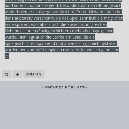
auf Dauer schon anstregend, besonders da man oft lange sich
wiederholende Laufwege vor sich hat. Potential wurde auch bei
der Hauptstory verschenkt, da das Spiel sehr früh die möglichen
Ende spoilert, was aber durch die abwechslungsreichen
Nebenmissionen (Spukgeschichten) mehr als ausgeglichen
wurde. Hier liegt auch die Stärke am Spiel, da die
Spukgeschichten spannend und abwechslungsreich gestaltet
wurden und zum Weiterspielen motiviert haben. Ich gebe eine
7.
Zitieren
- Werbung nur für Gäste -