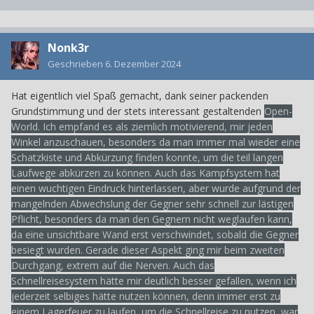
Nonk3r
Geschrieben
6. Dezember 2024
Hat eigentlich viel Spaß gemacht, dank seiner packenden
Grundstimmung und der stets interessant gestaltenden
Open-
World. Ich empfand es als ziemlich motivierend, mir jeden
Winkel anzuschauen, besonders da man immer mal wieder eine
Schatzkiste und Abkürzung finden konnte, um die teil langen
Laufwege abkürzen zu können. Auch das Kampfsystem hat
einen wuchtigen Eindruck hinterlassen, aber wurde aufgrund der
mangelnden Abwechslung der Gegner sehr schnell zur lästigen
Pflicht, besonders da man den Gegnern nicht weglaufen kann,
da eine unsichtbare Wand erst verschwindet, sobald die Gegner
besiegt wurden. Gerade dieser Aspekt ging mir beim zweiten
Durchgang, extrem auf die Nerven. Auch das
Schnellreisesystem hätte mir deutlich besser gefallen, wenn ich
jederzeit selbiges hätte nutzen können, denn immer erst zu
einem Lagerfeuer zu laufen, um die Schnellreise zu nutzen, war