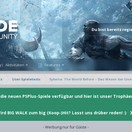
Du bist bereits reg
Aktivitäten
Features
ts
User-Spieletests
Syberia: The World Before – Das Wesen der Une
d die neuen PSPlus-Spiele verfügbar und hier ist unser Trophäe
ird BIG WALK zum big (Koop-)Hit? Lasst uns drüber reden! :)
- Werbung nur für Gäste -