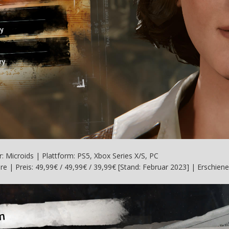
r: Microids | Plattform: PS5, Xbox Series X/S, PC
re | Preis: 49,99€ / 49,99€ / 39,99€ [Stand: Februar 2023] | Erschien