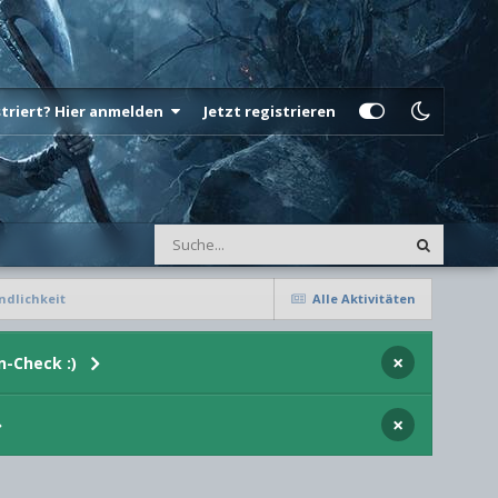
istriert? Hier anmelden
Jetzt registrieren
ndlichkeit
Alle Aktivitäten
×
n-Check :)
×