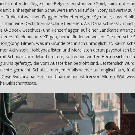
erte, unter der Regie eines Belgiers entstandene Spiel, spielt unter
lle damit einhergehenden Schauwerte im Verlauf der Story subversiv zu
or: für die rot-weissen Flaggen erfindet er eigene Symbole, ausserha
f man eine Dechiffriermaschine bedienen. Als Dana schliesslich nach E
nge U-Boot-, Geschütz- und Panzerflaggen auf einer Landkarte arrangi
n der es für Headshots XP gab, herausfinden zu wollen. Die deutsche S
Hongkong-Filmen, was im Grunde technisch unmöglich ist. Kaum scha
er Aktivisten, Hobbypazifisten und Moralisten derart psychotisch bef
t Schaum vorm Mund ereifern, sollten die werten Herren sich in ein
uruhs gefertigt, die vom Aussterben bedroht sind. Letztendlich wurde
ichte gemacht. Schaltet man jedenfalls wieder auf englisch um, fühlt
Diese Synchro hat Flair und Charme und ist frei von Allüren. Wahlwei
sche Bildschirmtexte.