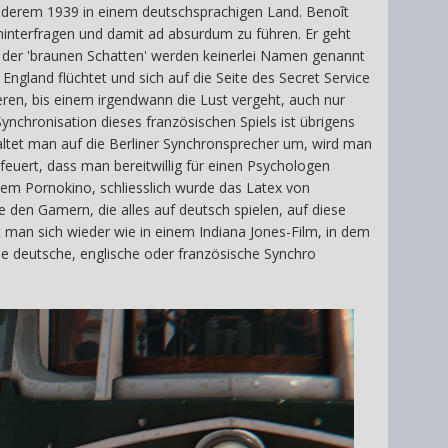
 anderem 1939 in einem deutschsprachigen Land. Benoît
 hinterfragen und damit ad absurdum zu führen. Er geht
lb der 'braunen Schatten' werden keinerlei Namen genannt
ngland flüchtet und sich auf die Seite des Secret Service
eren, bis einem irgendwann die Lust vergeht, auch nur
ynchronisation dieses französischen Spiels ist übrigens
ltet man auf die Berliner Synchronsprecher um, wird man
euert, dass man bereitwillig für einen Psychologen
em Pornokino, schliesslich wurde das Latex von
 den Gamern, die alles auf deutsch spielen, auf diese
 man sich wieder wie in einem Indiana Jones-Film, in dem
se deutsche, englische oder französische Synchro