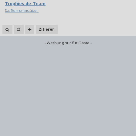
Trophies.de-Team
Das Team unterstützen
Zitieren
- Werbung nur für Gäste -