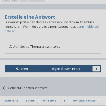
Erstelle eine Antwort
Du kannst jetzt einen Beitrag verfassen und dich im Anschluss
registrieren. Wenn du bereits einen Account hast,
dann melde dich
bitte an
.
Auf dieses Thema antworten...
Teilen
Folgen diesem Inhalt
6
Gehe zur Themenübersicht
Startseite
Spiele
PS4 Spiele
I
Ironclad Tactics
Tr