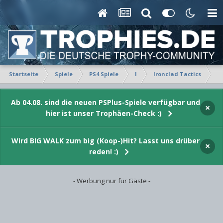
Startseite
Spiele
PS4 Spiele
I
Ironclad Tactics
Tr
Ab 04.08. sind die neuen PSPlus-Spiele verfügbar und
×
hier ist unser Trophäen-Check :)
Wird BIG WALK zum big (Koop-)Hit? Lasst uns drüber
×
reden! :)
- Werbung nur für Gäste -