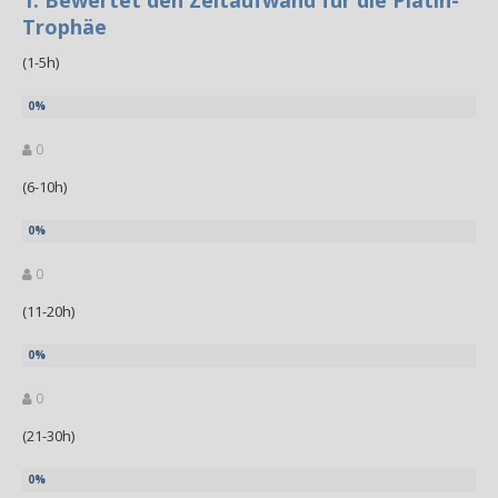
1. Bewertet den Zeitaufwand für die Platin-
Trophäe
(1-5h)
0
(6-10h)
0
(11-20h)
0
(21-30h)