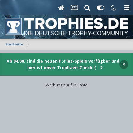
Startseite
Ab 04.08. sind die neuen PSPlus-Spiele verfügbar und
×
hier ist unser Trophäen-Check :)
- Werbung nur für Gäste -