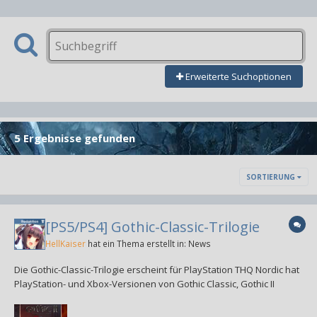
Erweiterte Suchoptionen
5 Ergebnisse gefunden
SORTIERUNG
[PS5/PS4] Gothic-Classic-Trilogie
HellKaiser
hat ein Thema erstellt in:
News
Die Gothic-Classic-Trilogie erscheint für PlayStation THQ Nordic hat
PlayStation- und Xbox-Versionen von Gothic Classic, Gothic II
Complete Classic und Gothic 3 Classic während eines gestrigen
Showcase angekündigt. Alle drei Spiele sollen im kommenden Jahr