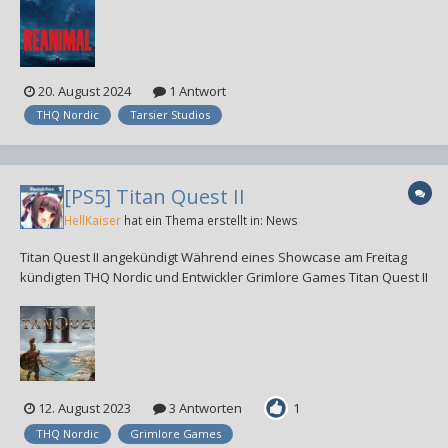
Erscheinungstermin wurde noch nicht genannt. In REANIMAL spielt
ihr Bruder und Schwester, die geme...
20. August 2024
1 Antwort
THQ Nordic
Tarsier Studios
[PS5] Titan Quest II
HellKaiser
hat ein Thema erstellt in:
News
Titan Quest II angekündigt Während eines Showcase am Freitag
kündigten THQ Nordic und Entwickler Grimlore Games Titan Quest II
für PlayStation 5, Xbox Series und PC-Steam an. Wie auch schon
beim Vorgänger erwartet euch hier ein von griechischen Sagen
inspiriertes Action-Roll...
12. August 2023
3 Antworten
1
THQ Nordic
Grimlore Games