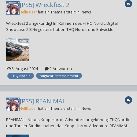
[PS5] Wreckfest 2
HellKaiser
hat ein Thema erstellt in:
News
Wreckfest 2 angekündigt Im Rahmen des »THQ Nordic Digital
Showcase 2024« gestern haben THQ Nordic und Entwickler
Bugbear Entertainment Wreckfest 2 für PlayStation 5, Xbox Series
und PC-Steam angekündigt. Einen Erscheinungstermin gibt es noch
nicht. Man...
3. August 2024
2 Antworten
THQ Nordic
Bugbear Entertainment
[PS5] REANIMAL
HellKaiser
hat ein Thema erstellt in:
News
REANIMAL - Neues Koop-Horror-Adventure angekündigt THQNordic
und Tarsier Studios haben das Koop-Horror-Adventure REANIMAL
für PlayStation 5, Xbox Series und PC angekündigt. Ein