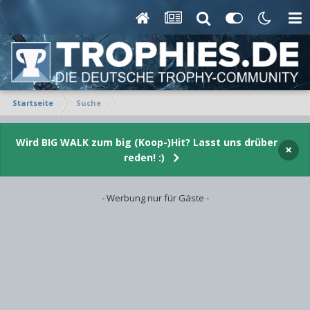
Startseite
Suche
Wird BIG WALK zum big (Koop-)Hit? Lasst uns drüber
×
reden! :)
- Werbung nur für Gäste -