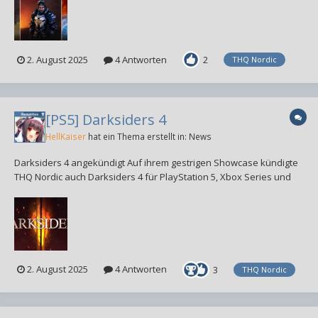
für PlayStation 5,...
2. August 2025
4 Antworten
2
THQ Nordic
[PS5] Darksiders 4
HellKaiser
hat ein Thema erstellt in:
News
Darksiders 4 angekündigt Auf ihrem gestrigen Showcase kündigte
THQ Nordic auch Darksiders 4 für PlayStation 5, Xbox Series und
PC an. Einen Erscheinungstermin gibt es noch nicht. »Darksiders 4
ist ein Third-Person-Action-Adventure mit Kämpfen, Erkundung und
Rätseln in einer...
2. August 2025
4 Antworten
3
THQ Nordic