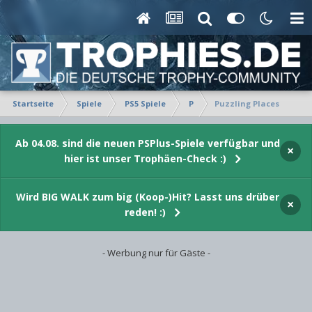
Startseite
Spiele
PS5 Spiele
P
Puzzling Places
Ab 04.08. sind die neuen PSPlus-Spiele verfügbar und
×
hier ist unser Trophäen-Check :)
Wird BIG WALK zum big (Koop-)Hit? Lasst uns drüber
×
reden! :)
- Werbung nur für Gäste -