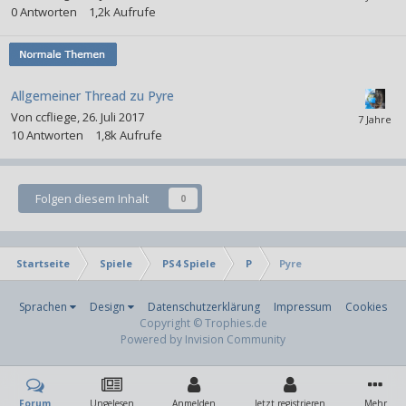
0
Antworten
1,2k
Aufrufe
Allgemeiner Thread zu Pyre
Von
ccfliege
,
26. Juli 2017
10
Antworten
1,8k
Aufrufe
Folgen diesem Inhalt
0
Startseite
Spiele
PS4 Spiele
P
Pyre
Sprachen
Design
Datenschutzerklärung
Impressum
Cookies
Copyright © Trophies.de
Powered by Invision Community
Forum
Ungelesen
Anmelden
Jetzt registrieren
Mehr