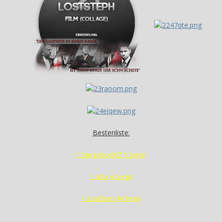
Bestenliste:
1. ferrariboy007 (4 Siege)
1. Max (4 Siege)
1. LostSteph (4 Siege)