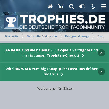
Startseite
Generelle Diskussion
Designer-Lounge
Design-
Ab 04.08. sind die neuen PSPlus-Spiele verfügbar und
×
hier ist unser Trophäen-Check :)
Wird BIG WALK zum big (Koop-)Hit? Lasst uns drüber
×
reden! :)
- Werbung nur für Gäste -