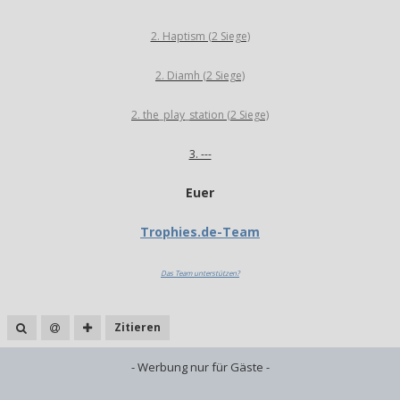
2. Haptism (2 Siege)
2. Diamh (2 Siege)
2. the_play_station (2 Siege)
3. ---
Euer
Trophies.de-Team
Das Team unterstützen?
Zitieren
- Werbung nur für Gäste -