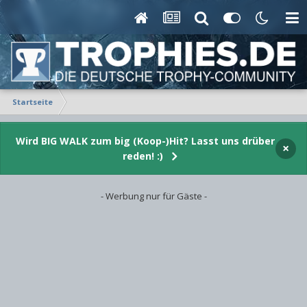
Startseite
Wird BIG WALK zum big (Koop-)Hit? Lasst uns drüber
×
reden! :)
- Werbung nur für Gäste -