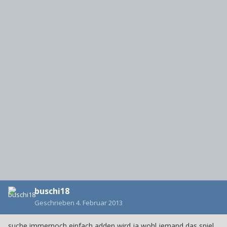
buschi18
Geschrieben
4. Februar 2013
suche immernoch einfach adden wird ja wohl jemand das spiel