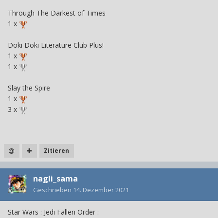
Through The Darkest of Times
1 x
Doki Doki Literature Club Plus!
1 x
1 x
Slay the Spire
1 x
3 x
Zitieren
nagli_sama
Geschrieben
14. Dezember 2021
Star Wars : Jedi Fallen Order
: