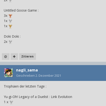
Untitled Goose Game
:
3x
1x
1x
Doki Doki
:
2x
Zitieren
nagli_sama
Geschrieben
2. Dezember 2021
Trophäen der letzten Tage
:
Yu-gi-Oh! Legacy of a Duelist
: Link Evolution
1 x