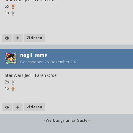
5x
1x
Zitieren
nagli_sama
Geschrieben
26. Dezember 2021
Star Wars
Jedi
:
Fallen Order
2x
1x
Zitieren
- Werbung nur für Gäste -