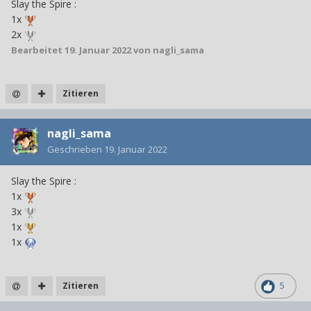
Slay the Spire
:
1x
2x
Bearbeitet
19. Januar 2022
von nagli_sama
Zitieren
nagli_sama
Geschrieben
19. Januar 2022
Slay the Spire
:
1x
3x
1
x
1x
Zitieren
5