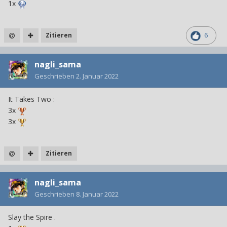
1x
Zitieren
6
nagli_sama
Geschrieben
2. Januar 2022
It Takes Two
:
3x
3x
Zitieren
nagli_sama
Geschrieben
8. Januar 2022
Slay the Spire .