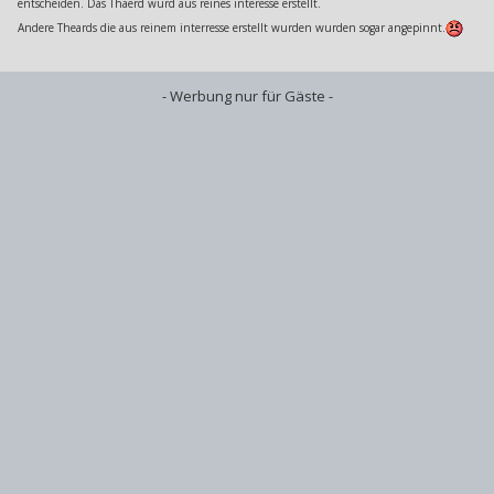
entscheiden. Das Thaerd wurd aus reines interesse erstellt.
Andere Theards die aus reinem interresse erstellt wurden wurden sogar angepinnt.
- Werbung nur für Gäste -