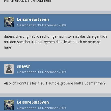
Na ich drück Dir die Daumen!
LeisureSuitSven
Geschrieben
30. Dezember 2009
datensicherung hab ich schon gemacht...wie ist das da eigentlich
mit den speicherständen?gehen die alle wenn ich ne neue ps
hab?
snay0r
Geschrieben
30. Dezember 2009
Also ich konnte alles 1 zu 1 auf die größere Platte übernehmen.
LeisureSuitSven
Geschrieben
30. Dezember 2009