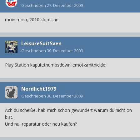
Geschrieben
27. Dezember 2009
moin moin, 2010 klopft an
LeisureSuitSven
Geschrieben
30. Dezember 2009
Play Station kaputt:thumbsdown::emot-smithicide:
Nordlicht1979
Geschrieben
30. Dezember 2009
Ach du scheiße, hab mich schon gewundert warum du nicht on
bist.
Und nu, reparatur oder neu kaufen?