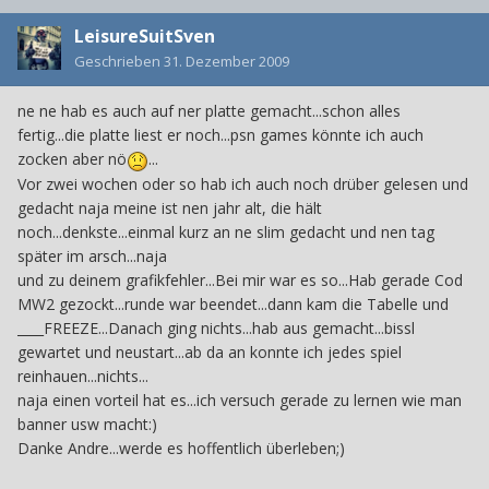
LeisureSuitSven
Geschrieben
31. Dezember 2009
ne ne hab es auch auf ner platte gemacht...schon alles
fertig...die platte liest er noch...psn games könnte ich auch
zocken aber nö
...
Vor zwei wochen oder so hab ich auch noch drüber gelesen und
gedacht naja meine ist nen jahr alt, die hält
noch...denkste...einmal kurz an ne slim gedacht und nen tag
später im arsch...naja
und zu deinem grafikfehler...Bei mir war es so...Hab gerade Cod
MW2 gezockt...runde war beendet...dann kam die Tabelle und
____FREEZE...Danach ging nichts...hab aus gemacht...bissl
gewartet und neustart...ab da an konnte ich jedes spiel
reinhauen...nichts...
naja einen vorteil hat es...ich versuch gerade zu lernen wie man
banner usw macht:)
Danke Andre...werde es hoffentlich überleben;)