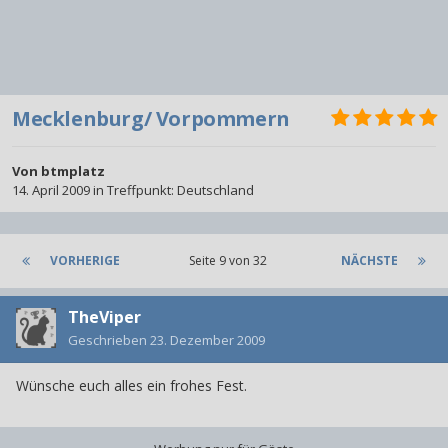
Mecklenburg/ Vorpommern
Von
btmplatz
14. April 2009
in
Treffpunkt: Deutschland
VORHERIGE
Seite 9 von 32
NÄCHSTE
TheViper
Geschrieben
23. Dezember 2009
Wünsche euch alles ein frohes Fest.