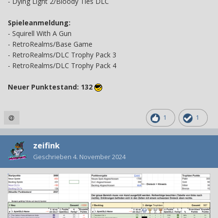
- Dying Light 2/Bloody Ties DLC
Spieleanmeldung:
-
Squirell With A Gun
- RetroRealms/Base Game
- RetroRealms/DLC Trophy Pack 3
- RetroRealms/DLC Trophy Pack 4
Neuer Punktestand: 132
1
1
zeifink
Geschrieben
4. November 2024