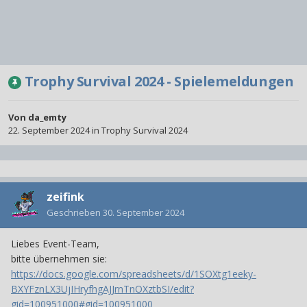
Trophy Survival 2024 - Spielemeldungen
Von
da_emty
22. September 2024
in
Trophy Survival 2024
zeifink
Geschrieben
30. September 2024
Liebes Event-Team,
bitte übernehmen sie:
https://docs.google.com/spreadsheets/d/1SOXtg1eeky-
BXYFznLX3UjIHryfhgAJJrnTnOXztbSI/edit?
gid=100951000#gid=100951000