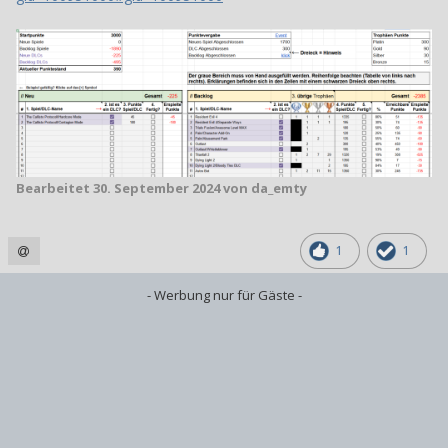
Bearbeitet
30. September 2024
von da_emty
1
1
- Werbung nur für Gäste -