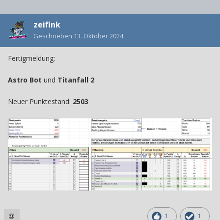
zeifink
Geschrieben
13. Oktober 2024
Fertigmeldung:
Astro Bot
und
Titanfall 2
.
Neuer Punktestand:
2503
1
1