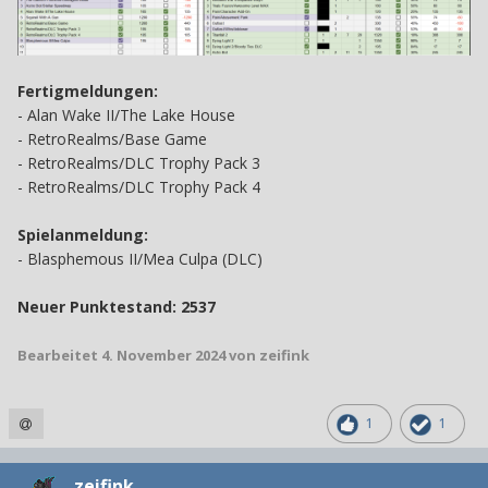
Fertigmeldungen:
-
Alan Wake II/The Lake House
-
RetroRealms/Base Game
- RetroRealms/DLC Trophy Pack 3
- RetroRealms/DLC Trophy Pack 4
Spielanmeldung:
- Blasphemous II/Mea Culpa (DLC)
Neuer Punktestand: 2537
Bearbeitet
4. November 2024
von zeifink
1
1
zeifink