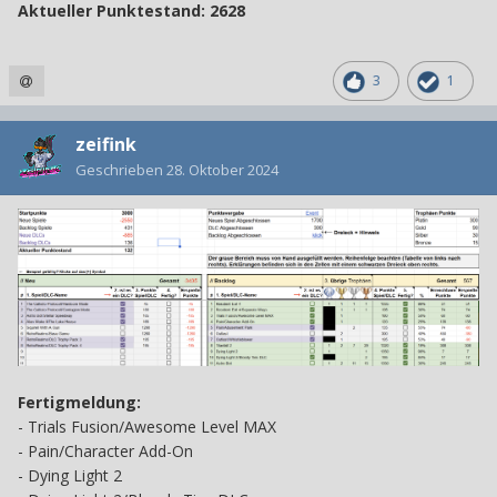
Aktueller Punktestand: 2628
3
1
zeifink
Geschrieben
28. Oktober 2024
Fertigmeldung:
-
Trials Fusion/Awesome Level MAX
- Pain/Character Add-On
- Dying Light 2