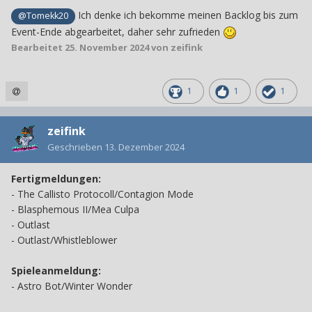
Ich denke ich bekomme meinen Backlog bis zum
@Tomekk20
Event-Ende abgearbeitet, daher sehr zufrieden
Bearbeitet
25. November 2024
von zeifink
1
1
1
zeifink
Geschrieben
13. Dezember 2024
Fertigmeldungen:
-
The Callisto Protocoll/Contagion Mode
- Blasphemous II/Mea Culpa
- Outlast
- Outlast/Whistleblower
Spieleanmeldung:
-
Astro Bot/Winter Wonder