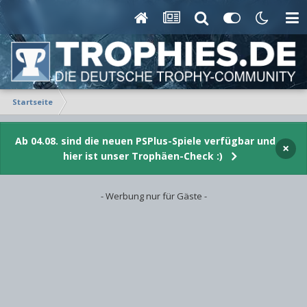
Startseite
Ab 04.08. sind die neuen PSPlus-Spiele verfügbar und
×
hier ist unser Trophäen-Check :)
- Werbung nur für Gäste -