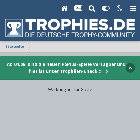
Startseite
Ab 04.08. sind die neuen PSPlus-Spiele verfügbar und
×
hier ist unser Trophäen-Check :)
- Werbung nur für Gäste -