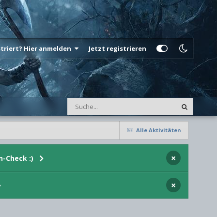
istriert? Hier anmelden
Jetzt registrieren
Alle Aktivitäten
×
n-Check :)
×