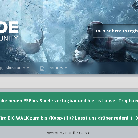
Du bist bereits reg
Aktivitäten
Features
d die neuen PSPlus-Spiele verfügbar und hier ist unser Trophäe
ird BIG WALK zum big (Koop-)Hit? Lasst uns drüber reden! :)
- Werbung nur für Gäste -