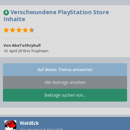
Verschwundene PlayStation Store
Inhalte
Von
AbeToShrykull
10. April 2018
in
Trophäen
Auf dieses Thema antworten
Alle Beiträge ansehen
Beiträge suchen von...
WaldEck
Geschrieben
8. Mai 2018