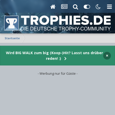
Startseite
Wird BIG WALK zum big (Koop-)Hit? Lasst uns drüber
×
reden! :)
- Werbung nur für Gäste -