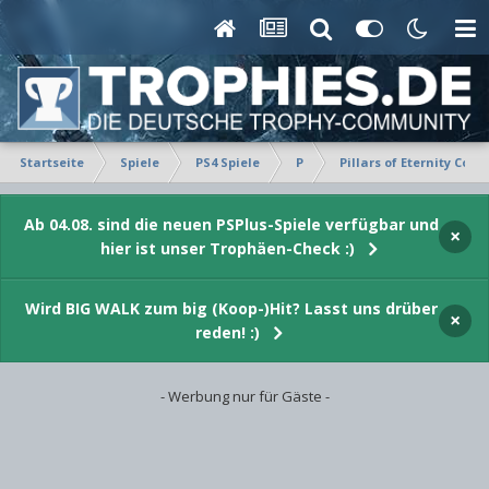
Startseite
Spiele
PS4 Spiele
P
Pillars of Eternity Comp
Ab 04.08. sind die neuen PSPlus-Spiele verfügbar und
×
hier ist unser Trophäen-Check :)
Wird BIG WALK zum big (Koop-)Hit? Lasst uns drüber
×
reden! :)
- Werbung nur für Gäste -