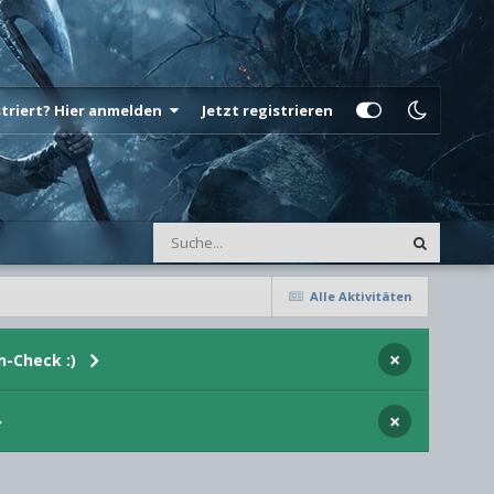
istriert? Hier anmelden
Jetzt registrieren
Alle Aktivitäten
×
n-Check :)
×