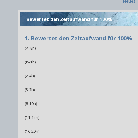
Neues 
Bewertet den Zeitaufwand für 100%
1. Bewertet den Zeitaufwand für 100%
(< ½h)
(½-1h)
(2-4h)
(5-7h)
(8-10h)
(11-15h)
(16-20h)