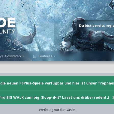
Du bist bereits reg
Aktivitäten
Features
d die neuen PSPlus-Spiele verfügbar und hier ist unser Trophäe
ird BIG WALK zum big (Koop-)Hit? Lasst uns drüber reden! :)
- Werbung nur für Gäste -