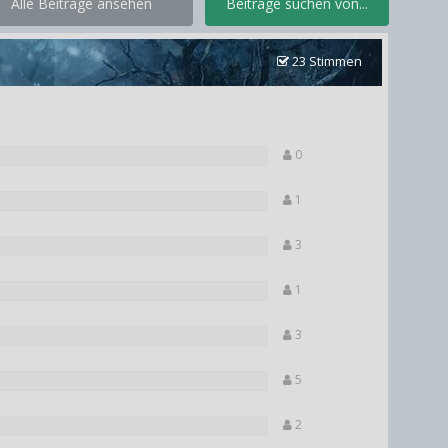
Alle Beiträge ansehen
Beiträge suchen von...
23 Stimmen
0
1
3
1
3
5
2