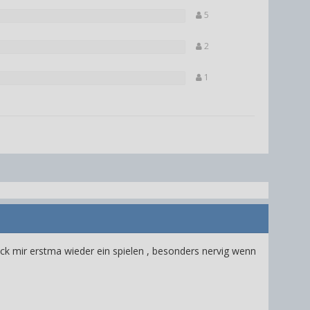
5
2
1
ck mir erstma wieder ein spielen , besonders nervig wenn