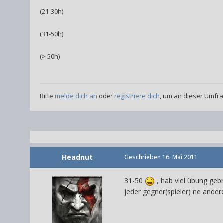
(21-30h)
(31-50h)
(> 50h)
Bitte
melde dich an
oder
registriere dich
, um an dieser Umfr
Headnut
Geschrieben
16. Mai 2011
31-50
, hab viel übung geb
jeder gegner(spieler) ne ande