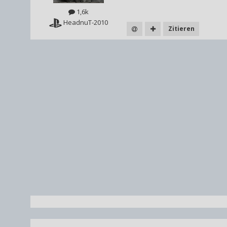
1,6k
HeadnuT-2010
Zitieren