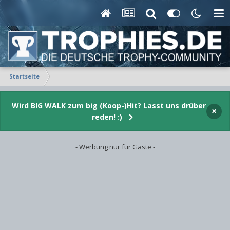
Startseite
Wird BIG WALK zum big (Koop-)Hit? Lasst uns drüber
×
reden! :)
- Werbung nur für Gäste -