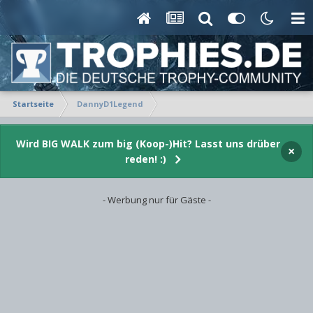
Startseite
DannyD1Legend
Wird BIG WALK zum big (Koop-)Hit? Lasst uns drüber
×
reden! :)
- Werbung nur für Gäste -