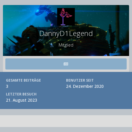
DannyD1Legend
Mitglied
GESAMTE BEITRÄGE
BENUTZER SEIT
3
24. Dezember 2020
LETZTER BESUCH
21. August 2023