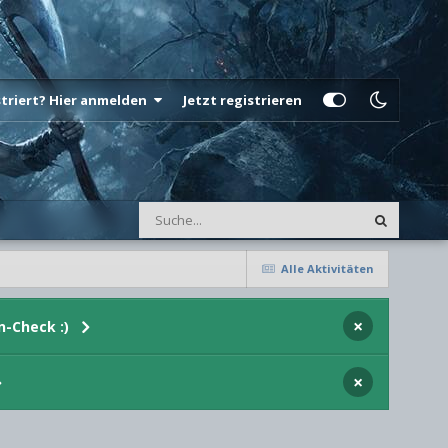
istriert? Hier anmelden
Jetzt registrieren
Alle Aktivitäten
×
n-Check :)
×