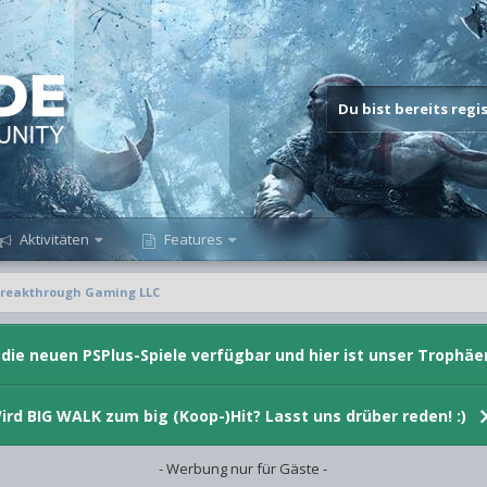
Du bist bereits reg
Aktivitäten
Features
reakthrough Gaming LLC
d die neuen PSPlus-Spiele verfügbar und hier ist unser Trophäe
ird BIG WALK zum big (Koop-)Hit? Lasst uns drüber reden! :)
- Werbung nur für Gäste -