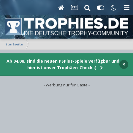
Startseite
Ab 04.08. sind die neuen PSPlus-Spiele verfügbar und
×
hier ist unser Trophäen-Check :)
- Werbung nur für Gäste -