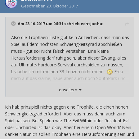
Geschrieben
23. Oktober 2017
Am 23.10.2017 um 06:31 schrieb
echtjaoha
:
Also die Trophäen-Liste gibt kein Anzeichen, dass man das
Spiel auf dem höchsten Schwierigkeitsgrad abschließen
muss - gut so! Nicht falsch verstehen: Eine kleine
Herausforderung darf ruhig sein, aber dieser Zwang, alles
auf Ultimate-Hardcore-Survival durchspielen zu müssen,
brauche ich mit meinen 33 Lenzen nicht mehr...
Freu
mich auf das Game, habe aber auch noch SouthPark und
Elex auf dem Tisch!
erweitern
Ich hab prinzipiell nichts gegen eine Trophäe, die einen hohen
Schwierigkeitsgrad erfordert. Aber das muss dann auch zum
Spiel passen. Bei Spielen wie The Evil Within oder Resident Evil
oder Uncharted ist das okay. Aber bei einem Open World? Nein
danke! Natürlich sollen Trophäen eine Herausforderung sein und