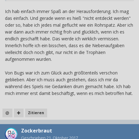
dann noch der Stress mit der 100% Synchronisation.
Das war so mein "Hauptproblem" damit...Angst vor Bugs
Ich hab einfach immer Spaß an der Herausforderung. Ich mag
+ evtl. die Synchro etc. komplett von vorne machen zu
das einfach. Und gerade wenn es hieß "nicht entdeckt werden"
müssen.
oder so, habe ich jedes mal geflucht wie ein Rohrspatz. Aber ich
war dann auch immer richtig froh und glücklich, wenn ich es
endlich geschafft habe. Das werde ich wirklich vermissen.
Innerlich hoffe ich ein bisschen, dass es die Nebenaufgaben
vielleicht doch noch gibt, nur nicht in die Trophäen
aufgenommen wurden.
Von Bugs war ich zum Glück auch größtenteils verschon
geblieben. Aber ich muss auch gestehen, dass ich mir da
während des Spiels nie Gedanken drum gemacht habe. Ich hab
mich immer erst damit beschäftigt, wenn es mich betroffen hat.
Zitieren
Zockerbraut
Geschrieben
21. Oktober 2017