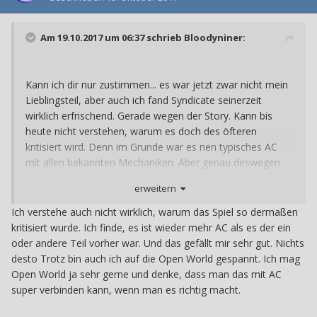
Am 19.10.2017 um 06:37 schrieb
Bloodyniner
:
Kann ich dir nur zustimmen... es war jetzt zwar nicht mein
Lieblingsteil, aber auch ich fand Syndicate seinerzeit
wirklich erfrischend. Gerade wegen der Story. Kann bis
heute nicht verstehen, warum es doch des öfteren
kritisiert wird. Denn im Grunde war es nen typisches AC
mit allen bekannten Mechaniken. Aber genau deswegen
kommt ja jetzt der "Reboot" der Reihe. Bin auch
erweitern
gespannt, wie das neue AC sein wird... ich denke, dass es
sehr Witcherähnlich wird.
Ich verstehe auch nicht wirklich, warum das Spiel so dermaßen
kritisiert wurde. Ich finde, es ist wieder mehr AC als es der ein
Ich hoffe nur, dass sie es schaffen, die Open World zu
oder andere Teil vorher war. Und das gefällt mir sehr gut. Nichts
füllen. Habs die Tage jetzt bei Ghost Recon Wildlands
desto Trotz bin auch ich auf die Open World gespannt. Ich mag
wieder gemerkt... wieder mal ne tolle Open World, die
Open World ja sehr gerne und denke, dass man das mit AC
klasse aussieht aber nicht wirklich was zu bieten hat.
super verbinden kann, wenn man es richtig macht.