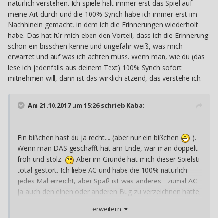
natürlich verstehen. Ich spiele halt immer erst das Spiel auf
meine Art durch und die 100% Synch habe ich immer erst im
Nachhinein gemacht, in dem ich die Erinnerungen wiederholt
habe. Das hat für mich eben den Vorteil, dass ich die Erinnerung
schon ein bisschen kenne und ungefähr weiß, was mich
erwartet und auf was ich achten muss. Wenn man, wie du (das
lese ich jedenfalls aus deinem Text) 100% Synch sofort
mitnehmen will, dann ist das wirklich ätzend, das verstehe ich.
Am 21.10.2017 um 15:26 schrieb
Kaba
:
Ein bißchen hast du ja recht.... (aber nur ein bißchen
).
Wenn man DAS geschafft hat am Ende, war man doppelt
froh und stolz.
Aber im Grunde hat mich dieser Spielstil
total gestört. Ich liebe AC und habe die 100% natürlich
jedes Mal erreicht, aber Spaß ist was anderes - zumal AC
ja auch den einen oder anderen Bug zu verzeichnen hatte,
von denen ich Gott sei Dank immer verschont geblieben
erweitern
bin. ABER man hatte es die ganze Zeit im Hinterkopf und