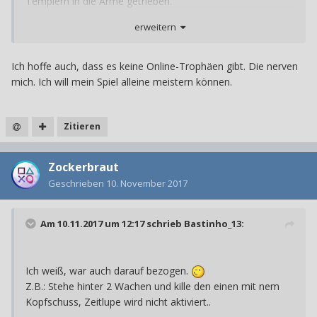
Templern in die Arme getrieben.
erweitern
Wenn nur offline: Hallelujah
Ich hab bald nur noch Spiele mit Online-Zeug. Das stört
Ich hoffe auch, dass es keine Online-Trophäen gibt. Die nerven
mich irgendwie. Habe jetzt noch Skyrim in Arbeit. Das Spiel
mich. Ich will mein Spiel alleine meistern können.
ist komplett offline und es ist ein viel angenehmeres,
gemütlicheres Zocken. Es wirkt so nicht hektisch und ich
Zitieren
kann einfach Pause drücken wenn ich will. Herrlich
Hoffe, dass das hier auch so ist.
Zockerbraut
Geschrieben
10. November 2017
Am 10.11.2017 um 12:17 schrieb
Bastinho_13
:
Ich weiß, war auch darauf bezogen.
Z.B.: Stehe hinter 2 Wachen und kille den einen mit nem
Kopfschuss, Zeitlupe wird nicht aktiviert..