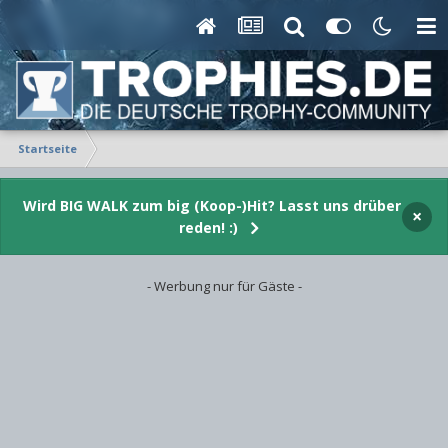
Startseite
Wird BIG WALK zum big (Koop-)Hit? Lasst uns drüber
×
reden! :)
- Werbung nur für Gäste -