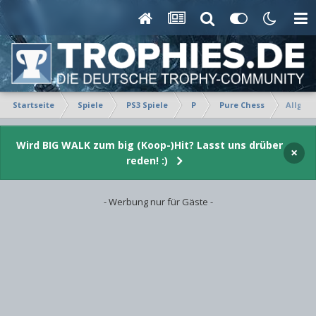
Startseite
Spiele
PS3 Spiele
P
Pure Chess
Allgem
Wird BIG WALK zum big (Koop-)Hit? Lasst uns drüber
×
reden! :)
- Werbung nur für Gäste -