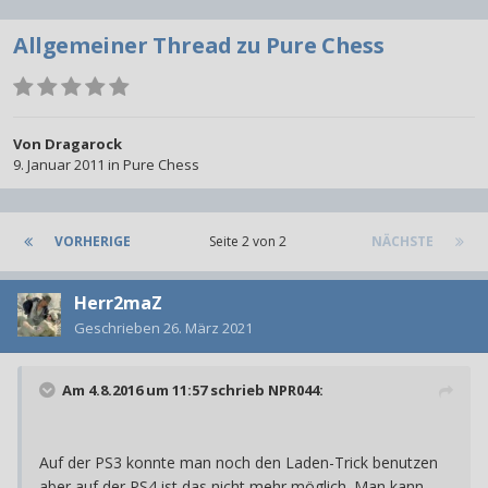
Allgemeiner Thread zu Pure Chess
Von
Dragarock
9. Januar 2011
in
Pure Chess
VORHERIGE
Seite 2 von 2
NÄCHSTE
Herr2maZ
Geschrieben
26. März 2021
Am 4.8.2016 um 11:57 schrieb
NPR044
:
Auf der PS3 konnte man noch den Laden-Trick benutzen
aber auf der PS4 ist das nicht mehr möglich. Man kann