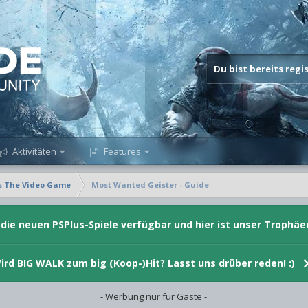
Du bist bereits reg
Aktivitäten
Features
s The Video Game
Most Wanted Geister - Guide
d die neuen PSPlus-Spiele verfügbar und hier ist unser Trophäe
ird BIG WALK zum big (Koop-)Hit? Lasst uns drüber reden! :)
- Werbung nur für Gäste -