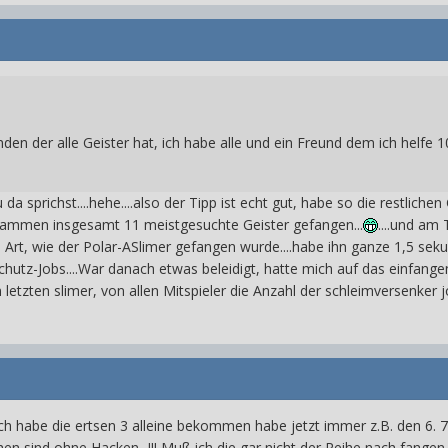
nden der alle Geister hat, ich habe alle und ein Freund dem ich helfe
sprichst....hehe....also der Tipp ist echt gut, habe so die restlichen
ammen insgesamt 11 meistgesuchte Geister gefangen...
....und am
e Art, wie der Polar-ASlimer gefangen wurde....habe ihn ganze 1,5 seku
chutz-Jobs....War danach etwas beleidigt, hatte mich auf das einfangen gef
etzten slimer, von allen Mitspieler die Anzahl der schleimversenker j
. ich habe die ertsen 3 alleine bekommen habe jetzt immer z.B. den 6.
chen sind ohne Hacken...!!! Muß ich die gar nicht der Reihe nach fange