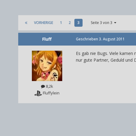
VORHERIGE
1
2
3
Seite 3 von 3
Fluff
Geschrieben
3. August 2011
Es gab nie Bugs. Viele kamen n
nur gute Partner, Geduld und D
8,2k
Fluffylein