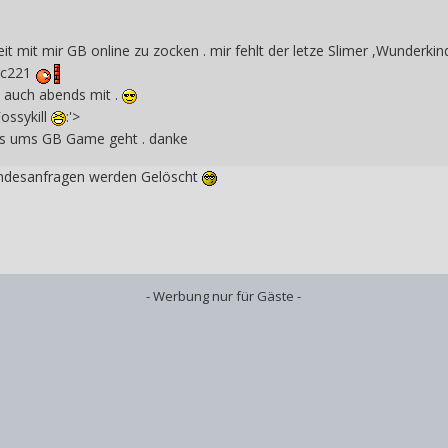
eit mit mir GB online zu zocken . mir fehlt der letze Slimer ,Wunderki
ac221
t auch abends mit .
ossykill
:'>
 es ums GB Game geht . danke
endesanfragen werden Gelöscht
- Werbung nur für Gäste -