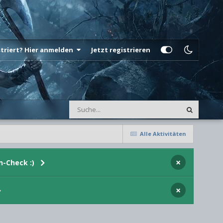
istriert? Hier anmelden
Jetzt registrieren
Alle Aktivitäten
×
n-Check :)
×