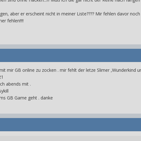
n, aber er erscheint nicht in meiner Liste???? Mir fehlen davor noch 
r fehlen!!!!
 mit mir GB online zu zocken . mir fehlt der letze Slimer ,Wunderkind 
21
ch abends mit .
ykill
 ums GB Game geht . danke