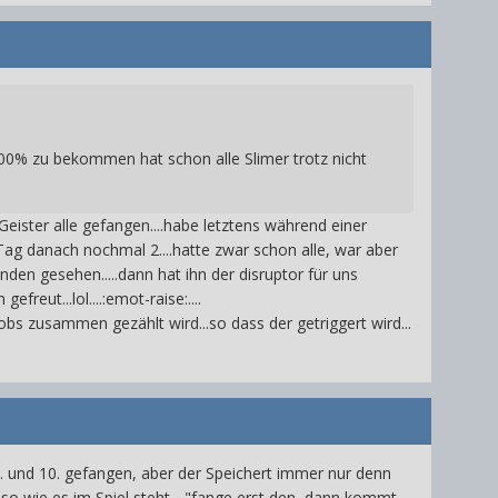
 100% zu bekommen hat schon alle Slimer trotz nicht
 Geister alle gefangen....habe letztens während einer
 Tag danach nochmal 2....hatte zwar schon alle, war aber
nden gesehen.....dann hat ihn der disruptor für uns
reut...lol....:emot-raise:....
obs zusammen gezählt wird...so dass der getriggert wird...
 7. und 10. gefangen, aber der Speichert immer nur denn
n so wie es im Spiel steht... "fange erst den, dann kommt