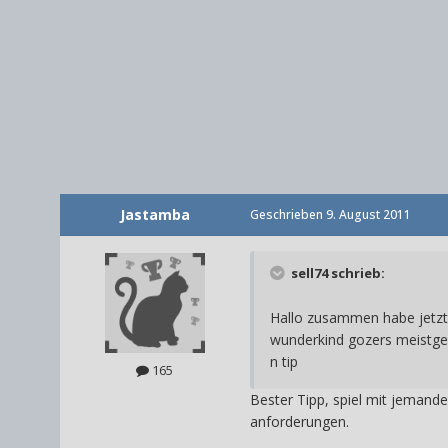
Jastamba
Geschrieben
9. August 2011
sell74 schrieb:
Hallo zusammen habe jetzt 
wunderkind gozers meistges
n tip
165
Bester Tipp, spiel mit jemande
anforderungen.