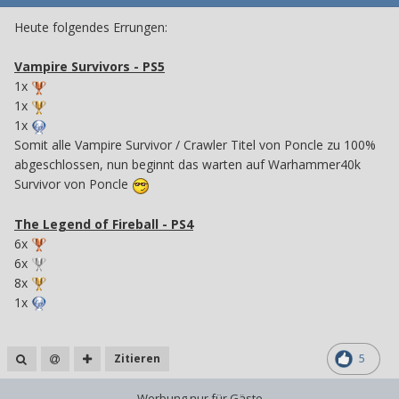
Heute folgendes Errungen:
Vampire Survivors - PS5
1x
1x
1x
Somit alle Vampire Survivor / Crawler Titel von Poncle zu 100%
abgeschlossen, nun beginnt das warten auf Warhammer40k
Survivor von Poncle
The Legend of Fireball - PS4
6x
6x
8x
1x
Zitieren
5
- Werbung nur für Gäste -