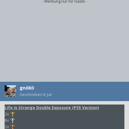
- Werbung nur für Gäste -
gnöbli
Geschrieben
8. Juli
Life is Strange Double Exposure (PS5 Version)
2x
8x
2x