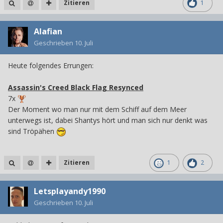
Zitieren
1
Alafian
Geschrieben
10. Juli
Heute folgendes Errungen:
Assassin's Creed Black Flag Resynced
7x
Der Moment wo man nur mit dem Schiff auf dem Meer
unterwegs ist, dabei Shantys hört und man sich nur denkt was
sind Tröpähen
Zitieren
1
2
Letsplayandy1990
Geschrieben
10. Juli