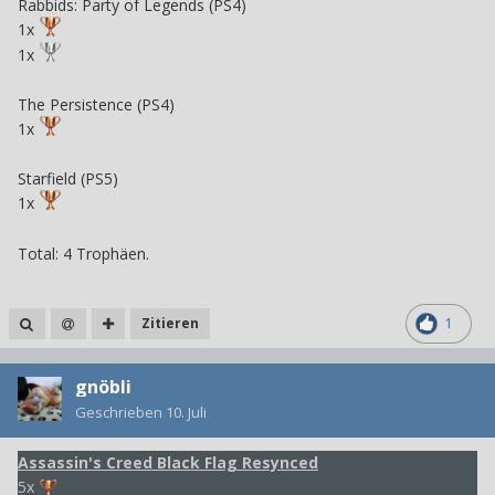
Rabbids: Party of Legends (PS4)
1x
1x
The Persistence (PS4)
1x
Starfield (PS5)
1x
Total: 4 Trophäen.
Zitieren
1
gnöbli
Geschrieben
10. Juli
Assassin's Creed Black Flag Resynced
5x