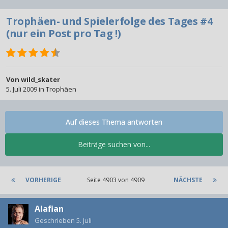
Trophäen- und Spielerfolge des Tages #4
(nur ein Post pro Tag !)
Von
wild_skater
5. Juli 2009
in
Trophäen
Auf dieses Thema antworten
Beiträge suchen von...
VORHERIGE
Seite 4903 von 4909
NÄCHSTE
Alafian
Geschrieben
5. Juli