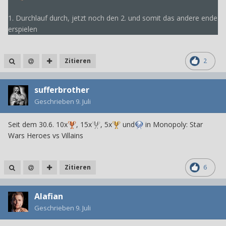
1. Durchlauf durch, jetzt noch den 2. und somit das andere ende
erspielen
Zitieren
2
sufferbrother
Geschrieben
9. Juli
Seit dem 30.6. 10x
, 15x
, 5x
und
in Monopoly: Star
Wars Heroes vs Villains
Zitieren
6
Alafian
Geschrieben
9. Juli