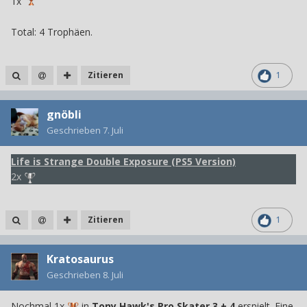
1x
Total: 4 Trophäen.
Zitieren
1
gnöbli
Geschrieben
7. Juli
Life is Strange Double Exposure (PS5 Version)
2x
Zitieren
1
Kratosaurus
Geschrieben
8. Juli
Nochmal 1x
in
Tony Hawk's Pro Skater 3 + 4
erspielt. Eine