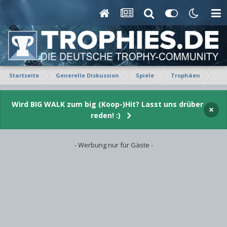
Startseite
Generelle Diskussion
Spiele
Trophäen
Tro
Wird BIG WALK zum big (Koop-)Hit? Lasst uns drüber
×
reden! :)
- Werbung nur für Gäste -