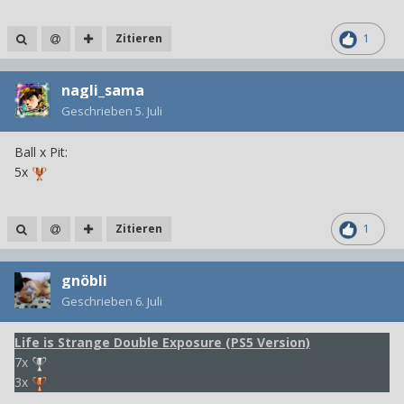
Zitieren
1
nagli_sama
Geschrieben
5. Juli
Ball x Pit:
5x
Zitieren
1
gnöbli
Geschrieben
6. Juli
Life is Strange Double Exposure (PS5 Version)
7x
3x