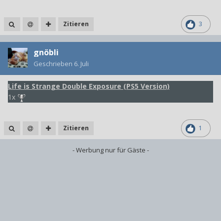
Zitieren
3
gnöbli
Geschrieben
6. Juli
Life is Strange Double Exposure (PS5 Version)
1x
Zitieren
1
- Werbung nur für Gäste -