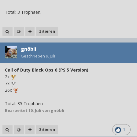
Total: 3 Trophäen.
Zitieren
gnöbli
Geschrieben
9. Juli
Call of Duty Black Ops 6 (PS 5 Version)
2x
7x
26x
Total: 35 Trophäen
Bearbeitet
10. Juli
von gnöbli
Zitieren
1