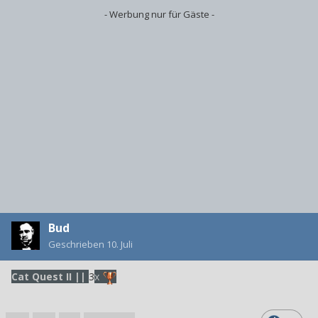
- Werbung nur für Gäste -
Bud
Geschrieben
10. Juli
Cat Quest II
||
3
x