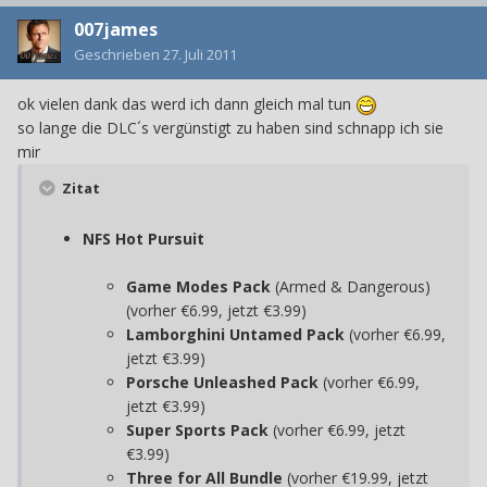
007james
Geschrieben
27. Juli 2011
ok vielen dank das werd ich dann gleich mal tun
so lange die DLC´s vergünstigt zu haben sind schnapp ich sie
mir
Zitat
NFS Hot Pursuit
Game Modes Pack
(Armed & Dangerous)
(vorher €6.99, jetzt €3.99)
Lamborghini Untamed Pack
(vorher €6.99,
jetzt €3.99)
Porsche Unleashed Pack
(vorher €6.99,
jetzt €3.99)
Super Sports Pack
(vorher €6.99, jetzt
€3.99)
Three for All Bundle
(vorher €19.99, jetzt