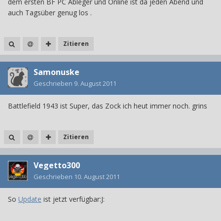
dem ersten BF PC Ableger und Online ist da jeden Abend und
auch Tagsüber genug los .
Zitieren
Samonuske
Geschrieben
9. August 2011
Battlefield 1943 ist Super, das Zock ich heut immer noch. grins
Zitieren
Vegetto300
Geschrieben
10. August 2011
So
Update
ist jetzt verfügbar:J: