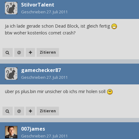
StilvorTalent
Geschrieben
27. Juli 2011
Ja ich lade gerade schon Dead Block, ist gleich fertig
btw woher kostenlos comet crash?
Zitieren
gamechecker87
Geschrieben
27. Juli 2011
über ps plus.bin mir unsicher ob ichs mir holen soll
Zitieren
007james
Geschrieben
27. Juli 2011