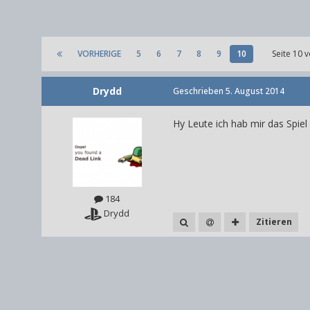
VORHERIGE
5
6
7
8
9
10
Seite 10 
Drydd
Geschrieben
5. August 2014
Hy Leute ich hab mir das Spiel
184
Drydd
Zitieren