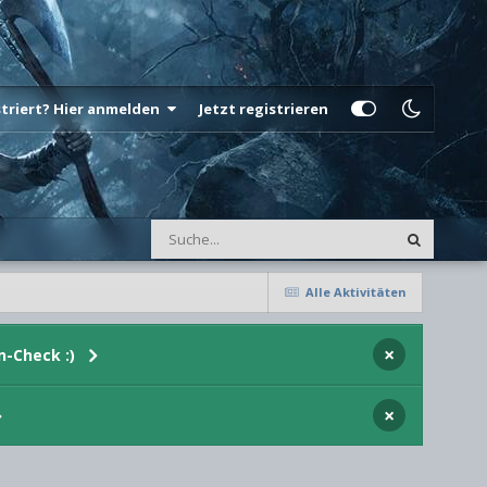
istriert? Hier anmelden
Jetzt registrieren
Alle Aktivitäten
×
n-Check :)
×