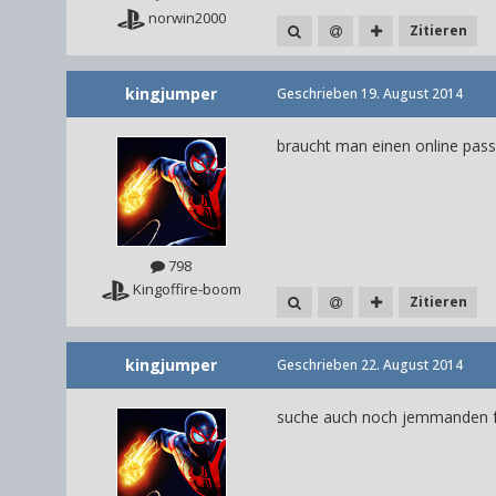
norwin2000
Zitieren
kingjumper
Geschrieben
19. August 2014
braucht man einen online pass 
798
Kingoffire-boom
Zitieren
kingjumper
Geschrieben
22. August 2014
suche auch noch jemmanden fü