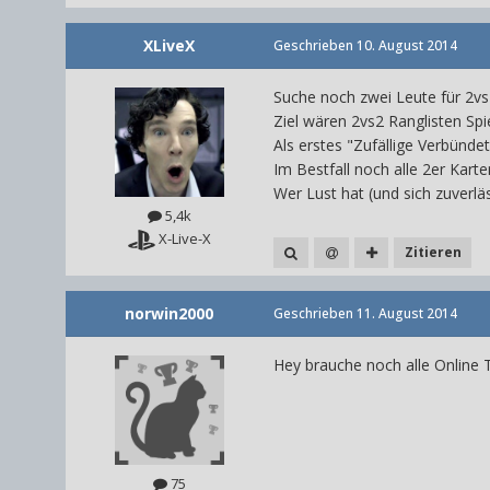
XLiveX
Geschrieben
10. August 2014
Suche noch zwei Leute für 2vs
Ziel wären 2vs2 Ranglisten Spi
Als erstes "Zufällige Verbünde
Im Bestfall noch alle 2er Karten
Wer Lust hat (und sich zuverl
5,4k
X-Live-X
Zitieren
norwin2000
Geschrieben
11. August 2014
Hey brauche noch alle Online
75