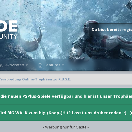
Du bist bereits reg
Aktivitäten
Features
Verabredung Online-Trophäen zu R.U.S.E.
d die neuen PSPlus-Spiele verfügbar und hier ist unser Trophäe
ird BIG WALK zum big (Koop-)Hit? Lasst uns drüber reden! :)
- Werbung nur für Gäste -