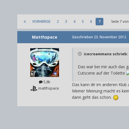
VORHERIGE
2
3
4
5
6
7
Seite 7 vo
Matthspace
Geschrieben
23. November 2012
icecreammanx schrieb:
Das war bei mir auch das 
Cutscene auf der Toilette
5,8k
Das kann dir im anderen Klub 
matthspace
Meiner Meinung macht es kein
dann geht das schon.