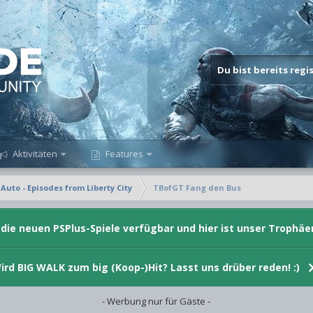
Du bist bereits reg
Aktivitäten
Features
Auto - Episodes from Liberty City
TBofGT Fang den Bus
d die neuen PSPlus-Spiele verfügbar und hier ist unser Trophäe
ird BIG WALK zum big (Koop-)Hit? Lasst uns drüber reden! :)
- Werbung nur für Gäste -