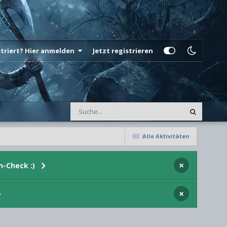
istriert? Hier anmelden
Jetzt registrieren
Alle Aktivitäten
×
n-Check :)
×