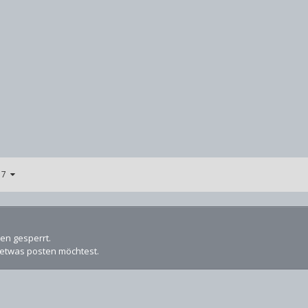
n 7
ten gesperrt.
etwas posten möchtest.