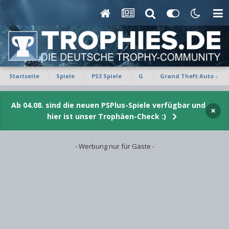
Startseite
Spiele
PS3 Spiele
G
Grand Theft Auto - Epi
Ab 04.08. sind die neuen PSPlus-Spiele verfügbar und
×
hier ist unser Trophäen-Check :)
- Werbung nur für Gäste -