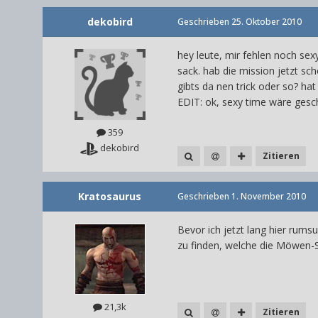
dekobird
Geschrieben
25. Oktober 2010
hey leute, mir fehlen noch sexy
sack. hab die mission jetzt sc
gibts da nen trick oder so? h
EDIT: ok, sexy time wäre gesch
359
dekobird
Zitieren
Kratosaurus
Geschrieben
1. November 2010
Bevor ich jetzt lang hier rum
zu finden, welche die Möwen-
21,3k
Zitieren