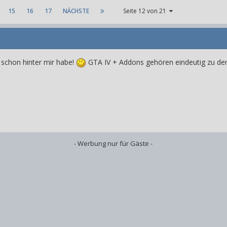
15
16
17
NÄCHSTE
Seite 12 von 21
s schon hinter mir habe!
GTA IV + Addons gehören eindeutig zu den
- Werbung nur für Gäste -