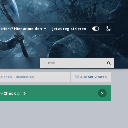
istriert? Hier anmelden
Jetzt registrieren
ssionen + Diskussion
Alle Aktivitäten
×
n-Check :)