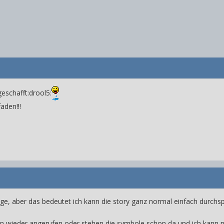
eschafft:drool5:
aden!!!
age, aber das bedeutet ich kann die story ganz normal einfach durchs
nn wieder angerufen oder stehen die symbole schon da und ich kann 