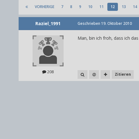
VORHERIGE
7
8
9
10
11
12
13
14
Raziel_1991
Geschrieben
19. Oktober 2010
Man, bin ich froh, dass ich da
208
Zitieren