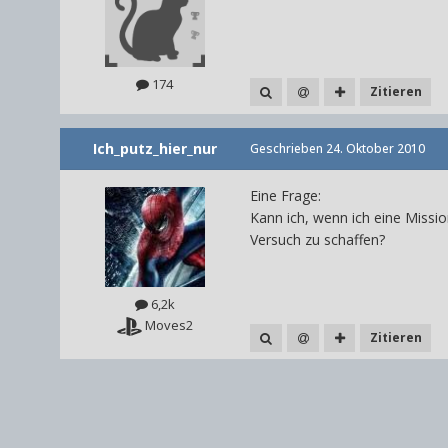
174
Zitieren
Ich_putz_hier_nur
Geschrieben
24. Oktober 2010
Eine Frage:
Kann ich, wenn ich eine Missi
Versuch zu schaffen?
6,2k
Moves2
Zitieren