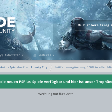
Du bist bereits reg
Aktivitäten
Features
Auto - Episodes from Liberty City
Leitfadenergänzung: 100% in allen Mi
d die neuen PSPlus-Spiele verfügbar und hier ist unser Trophäe
- Werbung nur für Gäste -