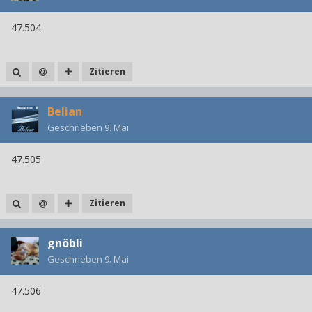
47.504
Zitieren
Belian
Geschrieben
9. Mai
47.505
Zitieren
gnöbli
Geschrieben
9. Mai
47.506