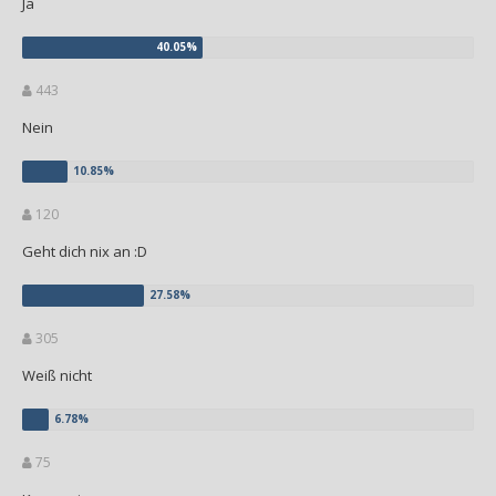
Ja
443
Nein
120
Geht dich nix an :D
305
Weiß nicht
75