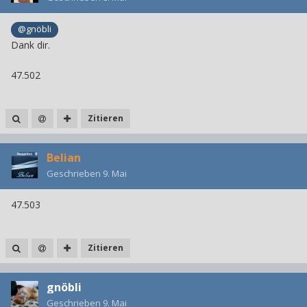
@gnöbli
Dank dir.
47.502
Zitieren
Belian
Geschrieben
9. Mai
47.503
Zitieren
gnöbli
Geschrieben
9. Mai