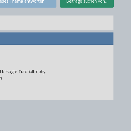
ieses Thema antworten
Beiträge suchen von...
nd besagte Tutorialtrophy.
h