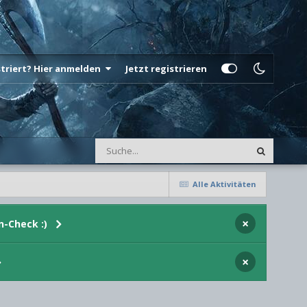
istriert? Hier anmelden
Jetzt registrieren
Alle Aktivitäten
×
n-Check :)
×