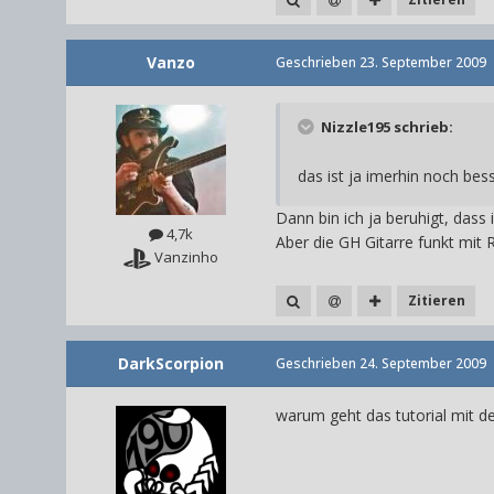
Vanzo
Geschrieben
23. September 2009
Nizzle195 schrieb:
das ist ja imerhin noch bess
Dann bin ich ja beruhigt, dass
4,7k
Aber die GH Gitarre funkt mit 
Vanzinho
Zitieren
DarkScorpion
Geschrieben
24. September 2009
warum geht das tutorial mit d