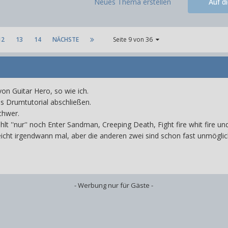
Neues Thema erstellen
Auf d
12
13
14
NÄCHSTE
Seite 9 von 36
von Guitar Hero, so wie ich.
s Drumtutorial abschließen.
chwer.
ehlt ''nur'' noch Enter Sandman, Creeping Death, Fight fire whit fire u
eicht irgendwann mal, aber die anderen zwei sind schon fast unmöglic
- Werbung nur für Gäste -