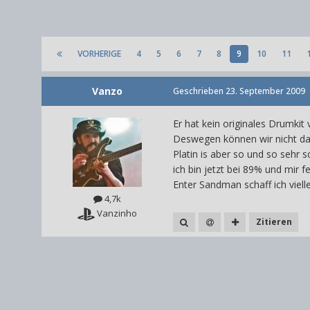
VORHERIGE
4
5
6
7
8
9
10
11
Vanzo
Geschrieben
23. September 2009
Er hat kein originales Drumkit 
Deswegen können wir nicht da
Platin is aber so und so sehr s
ich bin jetzt bei 89% und mir f
Enter Sandman schaff ich viell
4,7k
Vanzinho
Zitieren