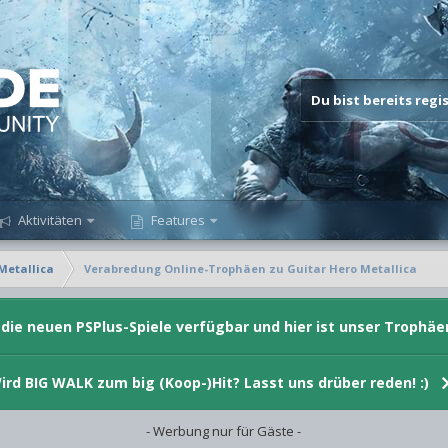
Du bist bereits reg
Aktivitäten
Features
Metallica
Verabredung Online-Trophäen zu Guitar Hero Metallica
d die neuen PSPlus-Spiele verfügbar und hier ist unser Trophäe
ird BIG WALK zum big (Koop-)Hit? Lasst uns drüber reden! :)
- Werbung nur für Gäste -