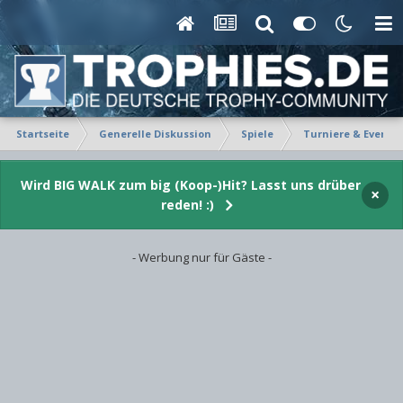
Startseite
Generelle Diskussion
Spiele
Turniere & Events
Wird BIG WALK zum big (Koop-)Hit? Lasst uns drüber
×
reden! :)
- Werbung nur für Gäste -