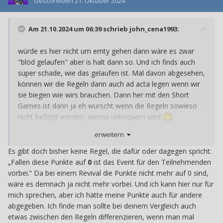
Geschrieben
21. Oktober 2024
Am 21.10.2024 um 06:39 schrieb
john_cena1993
:
würde es hier nicht um emty gehen dann wäre es zwar
"blöd gelaufen" aber is halt dann so. Und ich finds auch
super schade, wie das gelaufen ist. Mal davon abgesehen,
können wir die Regeln dann auch ad acta legen wenn wir
sie biegen wie wirs brauchen. Dann her mit den Short
Games ist dann ja eh wurscht wenn die Regeln sowieso
nicht befolgt werden, wenns unbequem wird
Für mich gilt aber weiterhin The Regels are the Regels
erweitern
Es gibt doch bisher keine Regel, die dafür oder dagegen spricht:
„Fallen
diese Punkte auf
0
ist das Event für den Teilnehmenden
vorbei.“ Da bei einem Revival die Punkte nicht mehr auf 0 sind,
wäre es demnach ja nicht mehr vorbei. Und ich kann hier nur für
mich sprechen, aber ich hätte meine Punkte auch für andere
abgegeben. Ich finde man sollte bei deinem Vergleich auch
etwas zwischen den Regeln differenzieren, wenn man mal