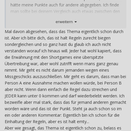
hätte meine Punkte auch für andere abgegeben. Ich finde
man sollte bei deinem Vergleich auch etwas zwischen den
Regeln differenzieren, wenn man mal betrachtet, worum
erweitern
es eigentlich geht. Ein Revival würde wirklich niemandem
wehtun, außer halt den Leuten, die ihre Punkte freiwillig
Mal davon abgesehen, dass das Thema eigentlich schon durch
abgeben. Auf der anderen Seite ist das 3-monatige Event
ist. Aber ich bitte dich, das ist halt Regeln zurecht biegen
jetzt für jemanden wegen eines Missgeschicks vorbei,
sondergleichen und so ganz hast du glaub ich auch nicht
sodass er jetzt die restlichen 2,5 Monate zuschauen (und
verstanden worauf ich hinaus will. Jeder hat wohl kapiert, dass
zur Schmach auch noch kontrollieren) kann.
die Erwähnung mit den Shortgames eine überspitzte
Übertreibung war, aber wohl zutrifft wenn mans ganz genau
Bei den Shovelwares kann man ziemlich leicht das
nimmt. Mir geht es nicht darum jemanden wegen eines
Punktesystem crashen, falls sich einer hinsetzt und 3
Missgeschicks auszuschließen. Mir geht es darum, dass man bei
Monate lang da Spiele durchklickt. Das würde das Event
Person A eine Ausnahme machen wollen würde, bei Person B
demnach für alle anderen, die „normale“ Spiele spielen,
aber nicht. Wenn dann einfach die Regel dazu streichen und
schon ziemlich sinnlos machen. Und im Endeffekt geht es
JEDER kann unter 0 kommen und darf wiederbelebt werden. Ich
aus meiner Sicht einfach darum, dass hier alle in den 3
bezweifle aber mal stark, dass das für jemand anderen gemacht
Monaten den größtmöglichen Spaß haben, dafür sollten
worden wäre und das ist der Punkt. Steht ja auch schon so im
die Regeln dann auch da sein
ein oder anderen Kommentar: Eigentlich bin ich schon für die
Einhaltung der Regeln, aber es ist halt emty...
Aber wie gesagt, das Thema ist eigentlich schon zu, belass es