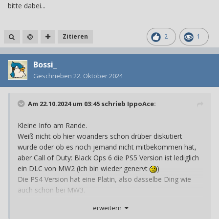
bitte dabei...
Zitieren
2
1
Bossi_
Geschrieben
22. Oktober 2024
Am 22.10.2024 um 03:45 schrieb
IppoAce
:
Kleine Info am Rande.
Weiß nicht ob hier woanders schon drüber diskutiert
wurde oder ob es noch jemand nicht mitbekommen hat,
aber Call of Duty: Black Ops 6 die PS5 Version ist lediglich
ein DLC von MW2 (ich bin wieder genervt
)
Die PS4 Version hat eine Platin, also dasselbe Ding wie
auch schon bei MW3.
erweitern
Falls das jemand hier anmelden will, dass derjenige darauf