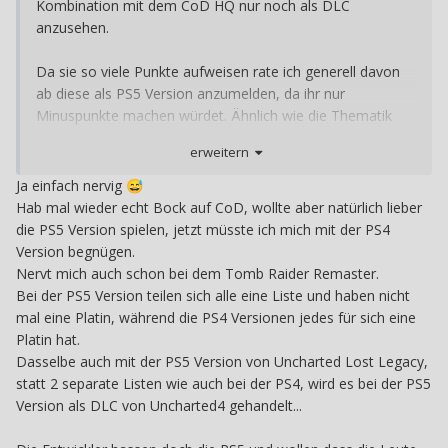
Kombination mit dem CoD HQ nur noch als DLC
anzusehen.
Da sie so viele Punkte aufweisen rate ich generell davon
ab diese als PS5 Version anzumelden, da ihr nur
Minuspunkte machen würdet. Ähnlich wie die Thematik
mit Hauptspielen die über 1700 Punkte haben.
erweitern
Die PS4 Versionen sind natürlich völlig ok.
Ja einfach nervig
😅
Hab mal wieder echt Bock auf CoD, wollte aber natürlich lieber
die PS5 Version spielen, jetzt müsste ich mich mit der PS4
Version begnügen.
Nervt mich auch schon bei dem Tomb Raider Remaster.
Bei der PS5 Version teilen sich alle eine Liste und haben nicht
mal eine Platin, während die PS4 Versionen jedes für sich eine
Platin hat.
Dasselbe auch mit der PS5 Version von Uncharted Lost Legacy,
statt 2 separate Listen wie auch bei der PS4, wird es bei der PS5
Version als DLC von Uncharted4 gehandelt...