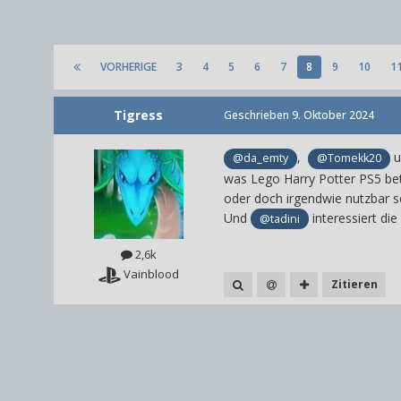
VORHERIGE
3
4
5
6
7
8
9
10
1
Tigress
Geschrieben
9. Oktober 2024
,
u
@da_emty
@Tomekk20
was Lego Harry Potter PS5 betr
oder doch irgendwie nutzbar s
Und
interessiert di
@tadini
2,6k
Vainblood
Zitieren