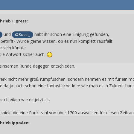
chrieb
Tigress
:
und
habt ihr schon eine Einigung gefunden,
@Bossi_
etrifft? Würde gerne wissen, ob es nun komplett rausfällt
r sein könnte.
 die Antwort sicher auch.
meinsamen Runde dagegen entschieden.
erk nicht mehr groß rumpfuschen, sondern nehmen es mit für ein mögli
e da ja auch schon eine fantastische Idee wie man es in Zukunft ha
so bleiben wie es jetzt ist.
ptspiele die eine Punktzahl von über 1700 ausweisen für diesen Zeitra
chrieb
IppoAce
: