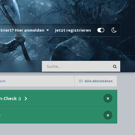
istriert? Hier anmelden
Jetzt registrieren
alk
Alle Aktivitäten
×
n-Check :)
×