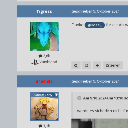
Tigress
Geschrieben
9. Oktober 2024
Danke
für die Antw
@Bossi_
2,6k
Vainblood
Zitieren
d4b0n3z
Geschrieben
9. Oktober 2024
Am 9.10.2024 um 13:10 s
werde es sicherlich nicht f
3,1k