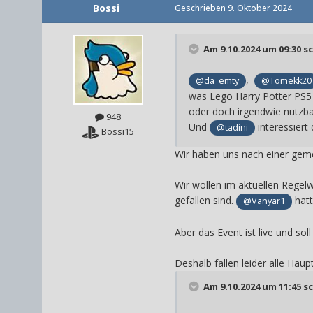
Bossi_
Geschrieben
9. Oktober 2024
Am 9.10.2024 um 09:30 s
,
@da_emty
@Tomekk20
was Lego Harry Potter PS5 b
oder doch irgendwie nutzba
948
Und
interessiert
@tadini
Bossi15
Wir haben uns nach einer ge
Wir wollen im aktuellen Regelw
gefallen sind.
hatt
@Vanyar1
Aber das Event ist live und soll 
Deshalb fallen leider alle Hau
Am 9.10.2024 um 11:45 s