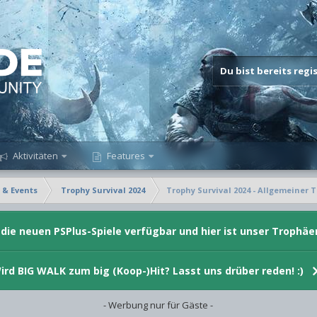
Du bist bereits reg
Aktivitäten
Features
 & Events
Trophy Survival 2024
Trophy Survival 2024 - Allgemeiner T
d die neuen PSPlus-Spiele verfügbar und hier ist unser Trophäe
ird BIG WALK zum big (Koop-)Hit? Lasst uns drüber reden! :)
- Werbung nur für Gäste -