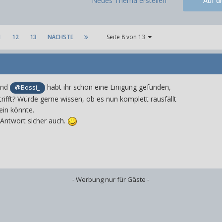
Neues Thema erstellen
Auf d
1
12
13
NÄCHSTE
Seite 8 von 13
nd
habt ihr schon eine Einigung gefunden,
@Bossi_
ifft? Würde gerne wissen, ob es nun komplett rausfällt
ein könnte.
e Antwort sicher auch.
- Werbung nur für Gäste -