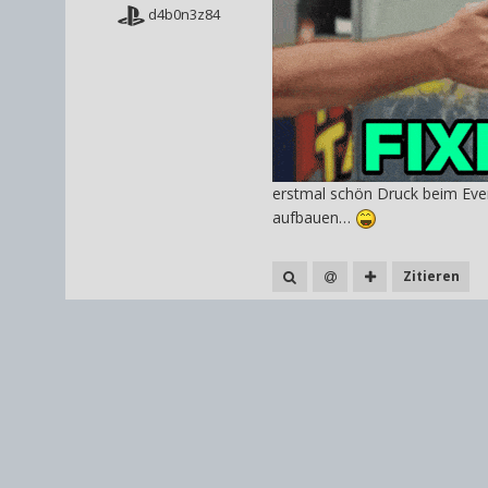
d4b0n3z84
erstmal schön Druck beim Ev
aufbauen…
Zitieren