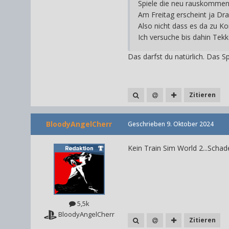
Spiele die neu rauskommen 
Am Freitag erscheint ja Dr
Also nicht dass es da zu K
Ich versuche bis dahin Te
Das darfst du natürlich. Das Sp
Zitieren
BloodyAngelCherr
Geschrieben
9. Oktober 2024
Kein Train Sim World 2...Scha
5,5k
BloodyAngelCherr
Zitieren